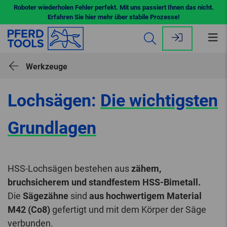
Roboter wiederholen Fehler perfekt. Mit uns passiert Ihnen das nicht.
Erfahren Sie hier mehr über stabile Prozesse!
Me
öff
Werkzeuge
Lochsägen:
Die wichtigsten
Grundlagen
HSS-Lochsägen bestehen aus
zähem,
bruchsicherem und standfestem HSS-Bimetall.
Die
Sägezähne
sind
aus hochwertigem Material
M42 (Co8)
gefertigt und mit dem Körper der Säge
verbunden.