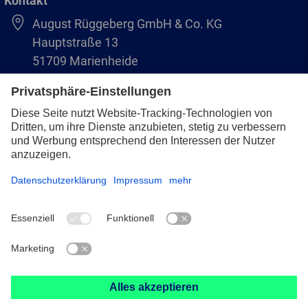
Kontakt
August Rüggeberg GmbH & Co. KG
Hauptstraße 13
51709 Marienheide
+49 2264 9-0
info@pferd.com
+49 2264 9-400
Impressum
Datenschutz
AVB