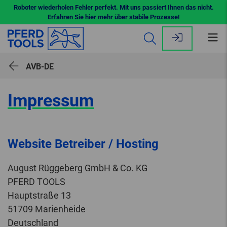
Roboter wiederholen Fehler perfekt. Mit uns passiert Ihnen das nicht.
Erfahren Sie hier mehr über stabile Prozesse!
Me
öff
AVB-DE
Impressum
Website Betreiber / Hosting
August Rüggeberg GmbH & Co. KG
PFERD TOOLS
Hauptstraße 13
51709 Marienheide
Deutschland