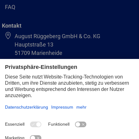
FAQ
Kontakt
August Rüggeberg GmbH & Co. KG
Hauptstraße 13
51709 Marienheide
+49 2264 9-0
info@pferd.com
+49 2264 9-400
Impressum
Datenschutz
AVB