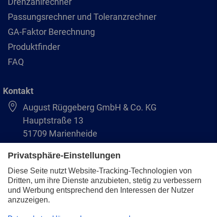
Drehzahlrechner
Passungsrechner und Toleranzrechner
GA-Faktor Berechnung
Produktfinder
FAQ
Kontakt
August Rüggeberg GmbH & Co. KG
Hauptstraße 13
51709 Marienheide
+49 2264 9-0
info@pferd.com
+49 2264 9-400