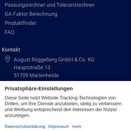
Passungsrechner und Toleranzrechner
GA-Faktor Berechnung
Produktfinder
FAQ
Kontakt
August Rüggeberg GmbH & Co. KG
Hauptstraße 13
51709 Marienheide
+49 2264 9-0
info@pferd.com
+49 2264 9-400