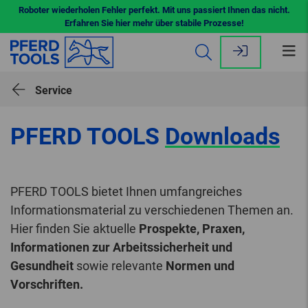
Roboter wiederholen Fehler perfekt. Mit uns passiert Ihnen das nicht.
Erfahren Sie hier mehr über stabile Prozesse!
Me
öff
Service
PFERD TOOLS
Downloads
PFERD TOOLS bietet Ihnen umfangreiches
Informationsmaterial zu verschiedenen Themen an.
Hier finden Sie aktuelle
Prospekte, Praxen,
Informationen zur Arbeitssicherheit und
Gesundheit
sowie relevante
Normen und
Vorschriften.