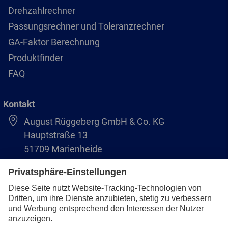
Drehzahlrechner
Passungsrechner und Toleranzrechner
GA-Faktor Berechnung
Produktfinder
FAQ
Kontakt
August Rüggeberg GmbH & Co. KG
Hauptstraße 13
51709 Marienheide
+49 2264 9-0
info@pferd.com
+49 2264 9-400