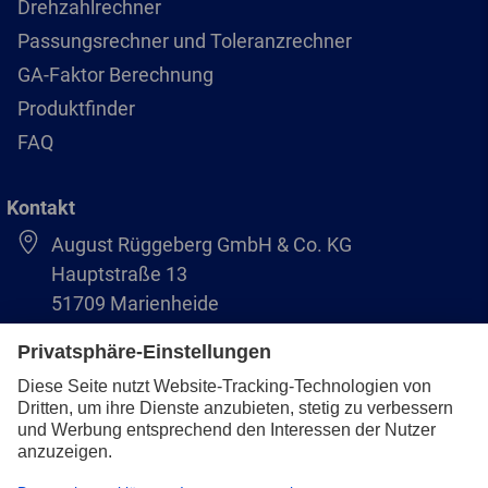
Drehzahlrechner
Passungsrechner und Toleranzrechner
GA-Faktor Berechnung
Produktfinder
FAQ
Kontakt
August Rüggeberg GmbH & Co. KG
Hauptstraße 13
51709 Marienheide
+49 2264 9-0
info@pferd.com
+49 2264 9-400