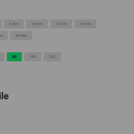
GLOBAL
INTERNATIONAL
8 mm
10 mm
13 mm
16 mm
-
ENGLISH
mm
40 mm
INTERNATIONAL
80
100
320
-
ESPAÑOL
le