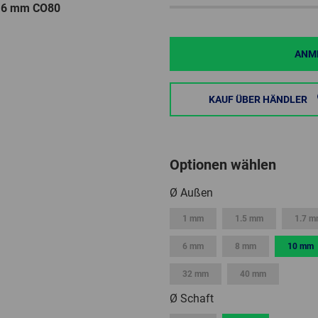
Ø 6 mm CO80
ANME
KAUF ÜBER HÄNDLER
Optionen wählen
Ø Außen
1 mm
1.5 mm
1.7 
6 mm
8 mm
10 mm
32 mm
40 mm
Ø Schaft