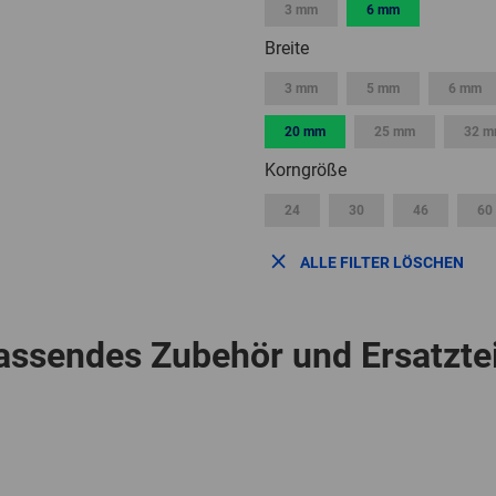
3 mm
6 mm
Breite
3 mm
5 mm
6 mm
20 mm
25 mm
32 
Korngröße
24
30
46
60
ALLE FILTER LÖSCHEN
assendes Zubehör und Ersatztei