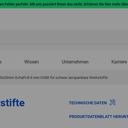
n Fehler perfekt. Mit uns passiert Ihnen das nicht. Erfahren Sie hier mehr übe
e
Wissen
Unternehmen
Karriere
Ø 10x20mm Schaft-Ø 6 mm CO80 für schwer zerspanbare Werkstoffe
stifte
TECHNISCHE DATEN
PRODUKTDATENBLATT HERUN