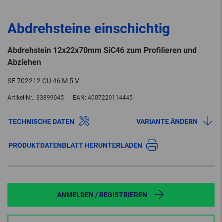
Abdrehsteine einschichtig
Abdrehstein 12x22x70mm SiC46 zum Profilieren und
Abziehen
SE 702212 CU 46 M 5 V
Artikel-Nr.:
33899045
EAN:
4007220114445
TECHNISCHE DATEN
VARIANTE ÄNDERN
PRODUKTDATENBLATT HERUNTERLADEN
ANMELDEN / REGISTRIEREN