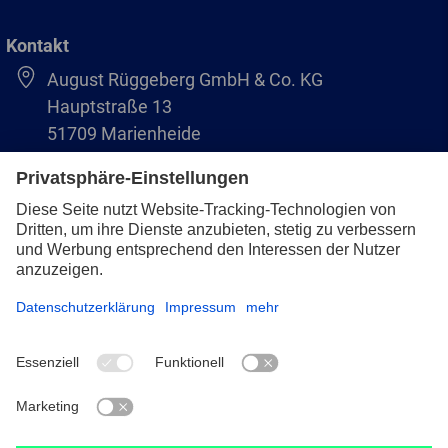
Kontakt
August Rüggeberg GmbH & Co. KG
Hauptstraße 13
51709 Marienheide
+49 2264 9-0
info@pferd.com
+49 2264 9-400
Impressum
Datenschutz
AVB