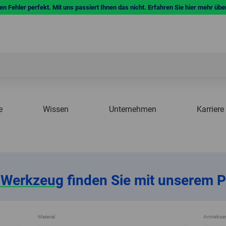
n Fehler perfekt. Mit uns passiert Ihnen das nicht. Erfahren Sie hier mehr übe
e
Wissen
Unternehmen
Karriere
e Werkzeug
finden Sie mit unserem P
Material
Antriebsar