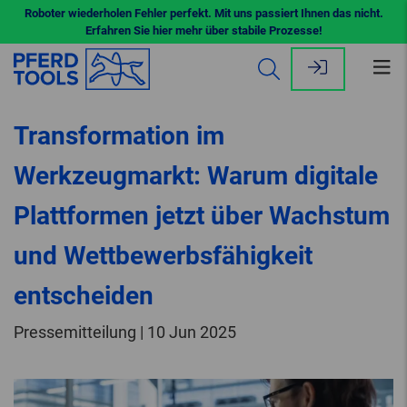
Roboter wiederholen Fehler perfekt. Mit uns passiert Ihnen das nicht.
Erfahren Sie hier mehr über stabile Prozesse!
Me
öff
Transformation im
Werkzeugmarkt: Warum digitale
Plattformen jetzt über Wachstum
und Wettbewerbsfähigkeit
entscheiden
Pressemitteilung | 10 Jun 2025