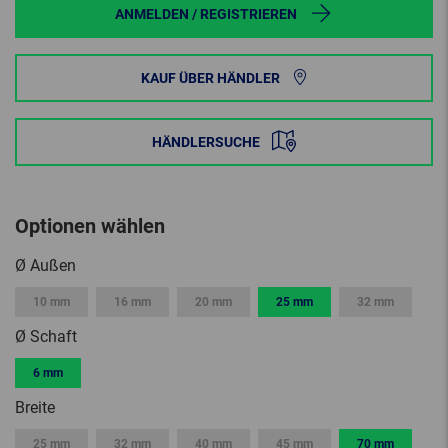
ANMELDEN / REGISTRIEREN
KAUF ÜBER HÄNDLER
HÄNDLERSUCHE
Optionen wählen
Ø Außen
10 mm
16 mm
20 mm
25 mm
32 mm
Ø Schaft
6 mm
Breite
25 mm
32 mm
40 mm
45 mm
70 mm