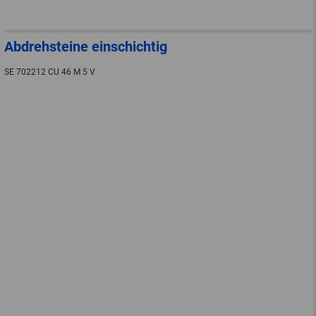
Abdrehsteine einschichtig
SE 702212 CU 46 M 5 V