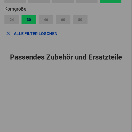
Korngröße
24
30
46
60
80
ALLE FILTER LÖSCHEN
Passendes Zubehör und Ersatzteile