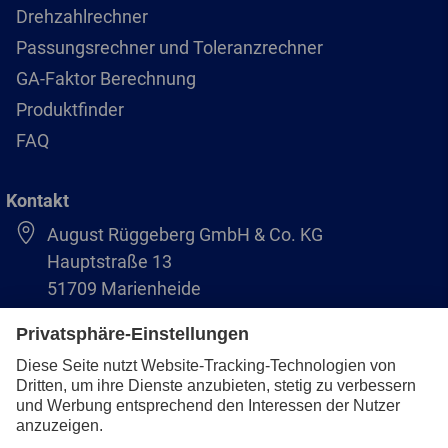
Drehzahlrechner
Passungsrechner und Toleranzrechner
GA-Faktor Berechnung
Produktfinder
FAQ
Kontakt
August Rüggeberg GmbH & Co. KG
Hauptstraße 13
51709 Marienheide
+49 2264 9-0
info@pferd.com
+49 2264 9-400