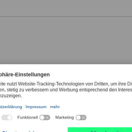
Schleiföl 412/5 ALU in Kanister 5 Liter für
Inhalt
5000