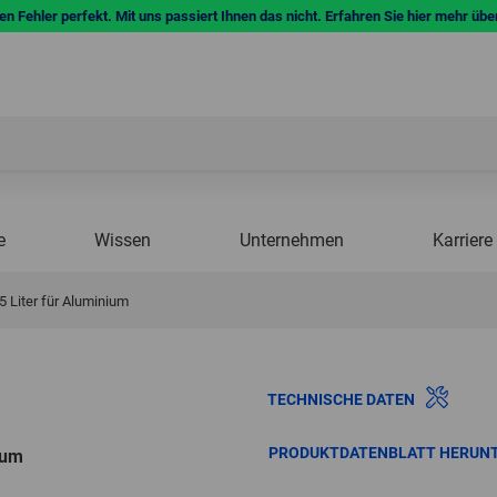
n Fehler perfekt. Mit uns passiert Ihnen das nicht. Erfahren Sie hier mehr übe
e
Wissen
Unternehmen
Karriere
5 Liter für Aluminium
TECHNISCHE DATEN
PRODUKTDATENBLATT HERUN
ium