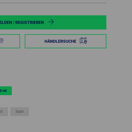
POLAND
SPAIN
LDEN / REGISTRIEREN
SWEDEN
HÄNDLERSUCHE
SWITZERLAND
TURKEY
UNITED
KINGDOM
0 ml
ASIA/PACIFIC
AFRICA
OX
Stahl
AUSTRALIA
SOUTH
AFRICA