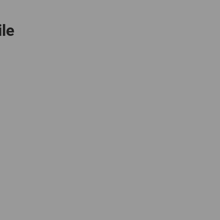
GLOBAL
le
INTERNATIONAL
-
ENGLISH
INTERNATIONAL
-
ESPAÑOL