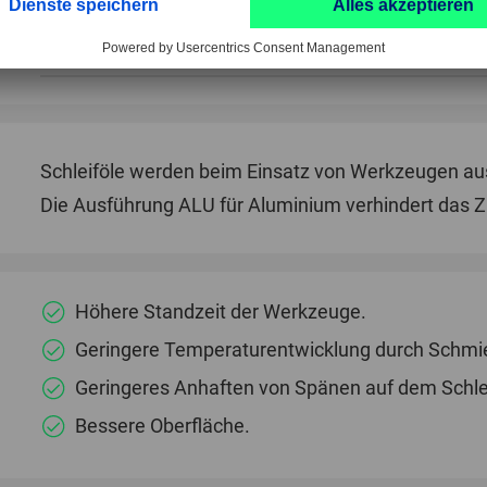
Verwendung auf
Alu
Verpackungseinheit
1 St
Schleiföle werden beim Einsatz von Werkzeugen aus
Die Ausführung ALU für Aluminium verhindert das 
Höhere Standzeit der Werkzeuge.
Geringere Temperaturentwicklung durch Schmie
Geringeres Anhaften von Spänen auf dem Schle
Bessere Oberfläche.