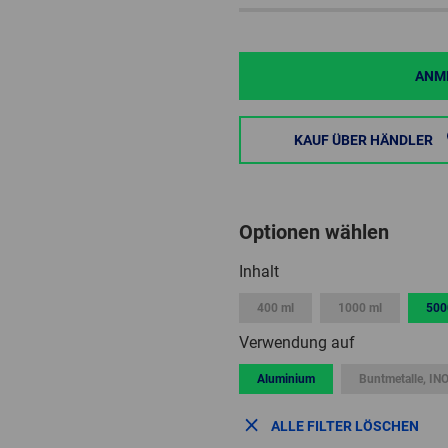
ANME
KAUF ÜBER HÄNDLER
Optionen wählen
Inhalt
400 ml
1000 ml
500
Verwendung auf
Aluminium
Buntmetalle, IN
ALLE FILTER LÖSCHEN