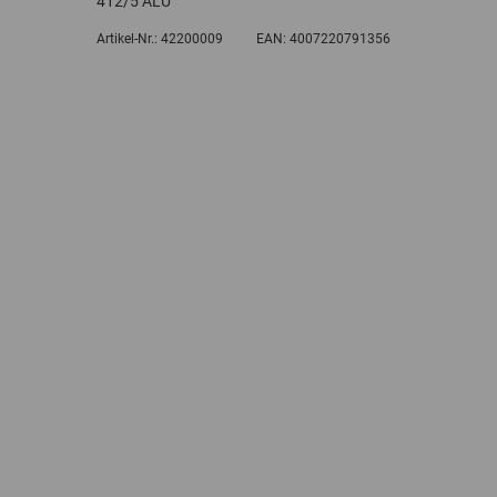
412/5 ALU
Artikel-Nr.:
42200009
EAN:
4007220791356