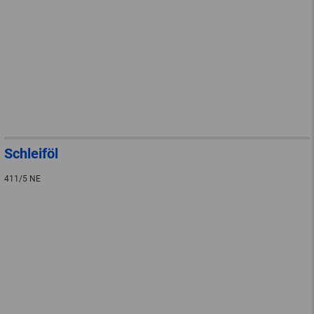
Schleiföl
411/5 NE