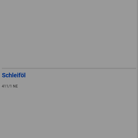
Schleiföl
411/1 NE