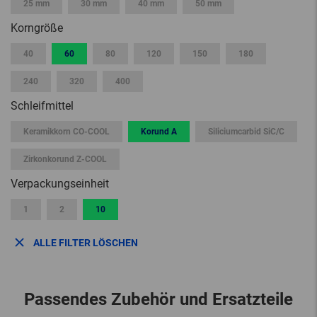
25 mm
30 mm
40 mm
50 mm
Korngröße
40
60
80
120
150
180
240
320
400
Schleifmittel
Keramikkorn CO-COOL
Korund A
Siliciumcarbid SiC/C
Zirkonkorund Z-COOL
Verpackungseinheit
1
2
10
ALLE FILTER LÖSCHEN
Passendes Zubehör und Ersatzteile