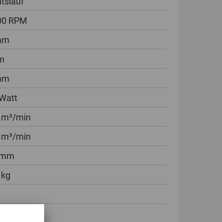
tslauf
00 RPM
mm
m
mm
Watt
 m³/min
 m³/min
 mm
 kg
ück