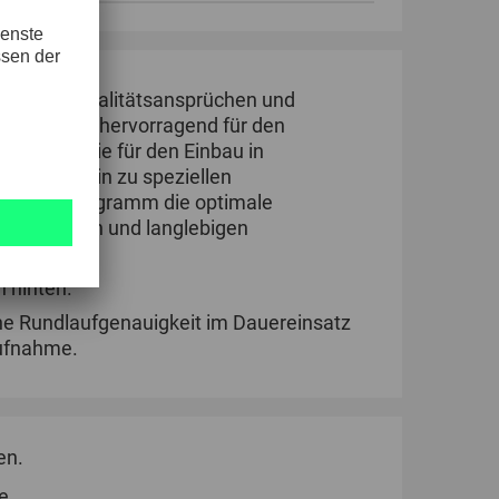
öchsten Qualitätsansprüchen und
eignen sich hervorragend für den
hinen sowie für den Einbau in
aben bis hin zu speziellen
 TOOLS Programm die optimale
ungsstarken und langlebigen
h hinten.
ohe Rundlaufgenauigkeit im Dauereinsatz
aufnahme.
en.
e.