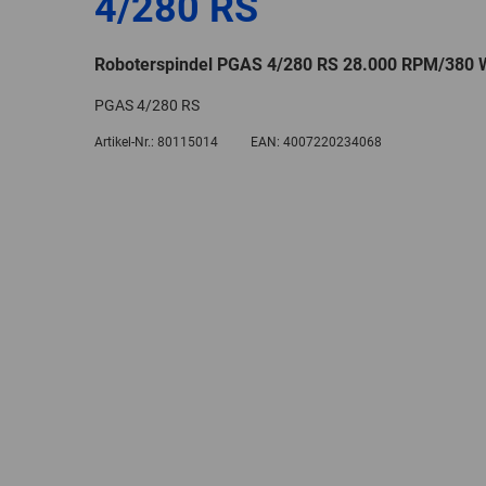
4/280 RS
Roboterspindel PGAS 4/280 RS 28.000 RPM/380 
PGAS 4/280 RS
Artikel-Nr.:
80115014
EAN:
4007220234068