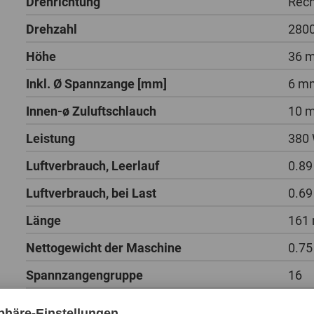
Drehrichtung
Rech
Drehzahl
280
Höhe
36 
Inkl. Ø Spannzange [mm]
6 m
Innen-ø Zuluftschlauch
10 
Leistung
380 
Luftverbrauch, Leerlauf
0.89
Luftverbrauch, bei Last
0.69
Länge
161
Nettogewicht der Maschine
0.75
Spannzangengruppe
16
Verpackungseinheit
1 St