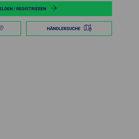
POLAND
LDEN / REGISTRIEREN
SPAIN
HÄNDLERSUCHE
SWEDEN
SWITZERLAND
TURKEY
UNITED
KINGDOM
ASIA/PACIFIC
AFRICA
AUSTRALIA
SOUTH
AFRICA