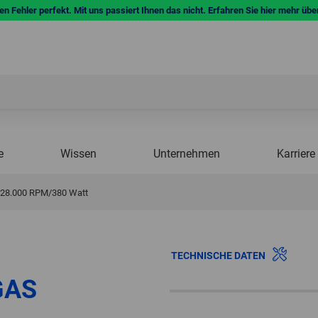
n Fehler perfekt. Mit uns passiert Ihnen das nicht. Erfahren Sie hier mehr übe
e
Wissen
Unternehmen
Karriere
 28.000 RPM/380 Watt
TECHNISCHE DATEN
PGAS