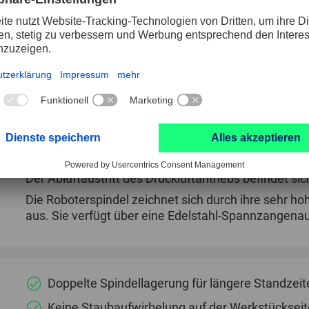
Roboterspindeln von PFERD TOOLS sind nach den h
neuesten technologischen Standards gefertigt und 
stationären Einsatz in Roboterzellen, Werkzeugmasc
Transferstraßen. Von allgemeinen Bearbeitungsaufg
Anwendungsfällen bietet das umfangreiche PFERD
Kombination aus innovativen Werkzeugen und leist
Roboterspindeln aus einer Hand.
Der Abluftaustritt des Druckluftantriebs befindet sic
Die Roboterspindel zeichnet sich durch ihre sehr h
aus. Sie verfügt über eine Edelstahl-Spannzangen
Doppelte Spindellagerung für längere Standzeit
Keine Staubaufwirbelung auf der Werkstückseit