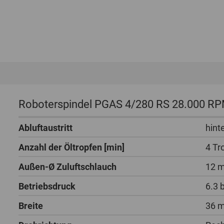
Roboterspindel PGAS 4/280 RS 28.000 R
Abluftaustritt
hint
Anzahl der Öltropfen [min]
4 Tr
Außen-Ø Zuluftschlauch
12 
Betriebsdruck
6.3 
Breite
36 