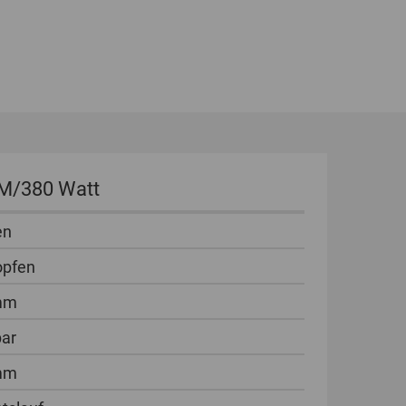
GLOBAL
INTERNATIONAL
-
ENGLISH
INTERNATIONAL
-
PM/380 Watt
ESPAÑOL
en
opfen
mm
bar
mm