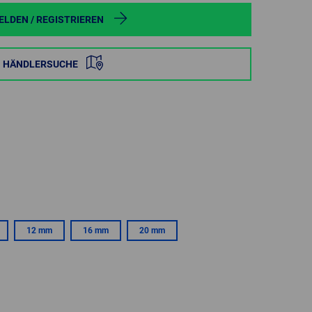
POLAND
LDEN / REGISTRIEREN
SPAIN
HÄNDLERSUCHE
SWEDEN
SWITZERLAND
TURKEY
UNITED
KINGDOM
12 mm
16 mm
20 mm
ASIA/PACIFIC
AFRICA
AUSTRALIA
SOUTH
AFRICA