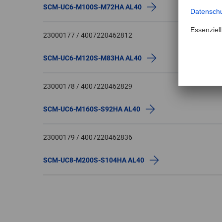
SCM-UC6-M100S-M72HA AL40
23000177 / 4007220462812
SCM-UC6-M120S-M83HA AL40
23000178 / 4007220462829
SCM-UC6-M160S-S92HA AL40
23000179 / 4007220462836
SCM-UC8-M200S-S104HA AL40