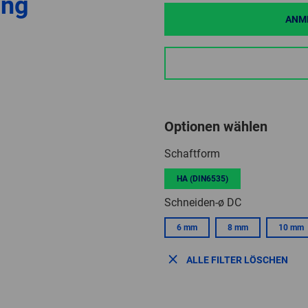
ung
ANME
Optionen wählen
Schaftform
HA (DIN6535)
Schneiden-ø DC
6 mm
8 mm
10 mm
ALLE FILTER LÖSCHEN