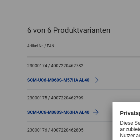
6
von 6 Produktvarianten
Artikel-Nr. / EAN
23000174 / 4007220462782
SCM-UC6-M060S-M57HA AL40
23000175 / 4007220462799
SCM-UC6-M080S-M63HA AL40
23000176 / 4007220462805