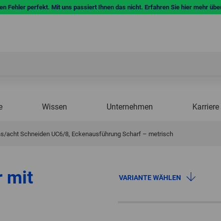
n Fehler perfekt. Mit uns passiert Ihnen das nicht. Erfahren Sie hier mehr übe
e
Wissen
Unternehmen
Karriere
chs/acht Schneiden UC6/8, Eckenausführung Scharf – metrisch
r mit
VARIANTE WÄHLEN