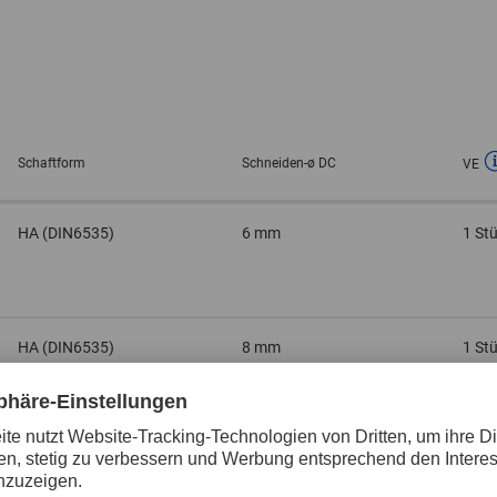
Schaftform
Schneiden-ø DC
VE
HA (DIN6535)
6 mm
1 St
HA (DIN6535)
8 mm
1 St
HA (DIN6535)
10 mm
1 St