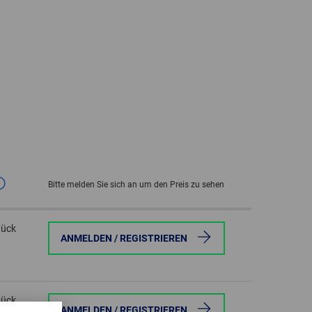
GLOBAL
INTERNATIONAL
-
ENGLISH
INTERNATIONAL
-
ESPAÑOL
Bitte melden Sie sich an um den Preis zu sehen
tück
ANMELDEN / REGISTRIEREN
tück
ANMELDEN / REGISTRIEREN