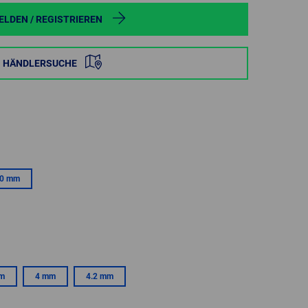
POLAND
LDEN / REGISTRIEREN
SPAIN
HÄNDLERSUCHE
SWEDEN
SWITZERLAND
TURKEY
0 mm
UNITED
KINGDOM
ASIA/PACIFIC
AFRICA
AUSTRALIA
SOUTH
mm
4 mm
4.2 mm
AFRICA