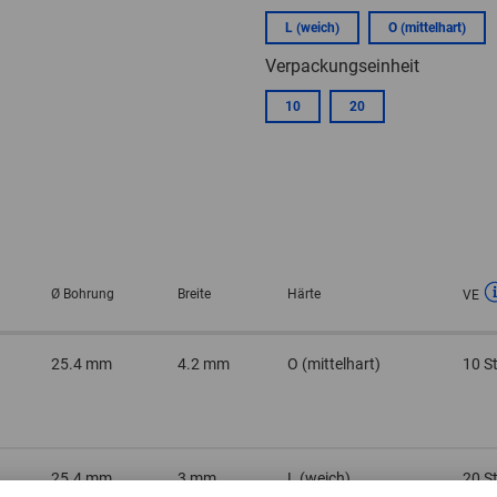
L (weich)
O (mittelhart)
Verpackungseinheit
10
20
Ø Bohrung
Breite
Härte
VE
25.4 mm
4.2 mm
O (mittelhart)
10 S
25.4 mm
3 mm
L (weich)
20 S