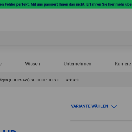
n Fehler perfekt. Mit uns passiert Ihnen das nicht. Erfahren Sie hier mehr übe
e
Wissen
Unternehmen
Karriere
ennsägen (CHOPSAW) SG CHOP HD STEEL ★★★☆
VARIANTE WÄHLEN