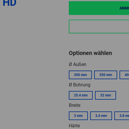
 HD
ANME
Optionen wählen
Ø Außen
300 mm
350 mm
40
Ø Bohrung
25.4 mm
32 mm
Breite
3 mm
3.4 mm
3.8 
Härte