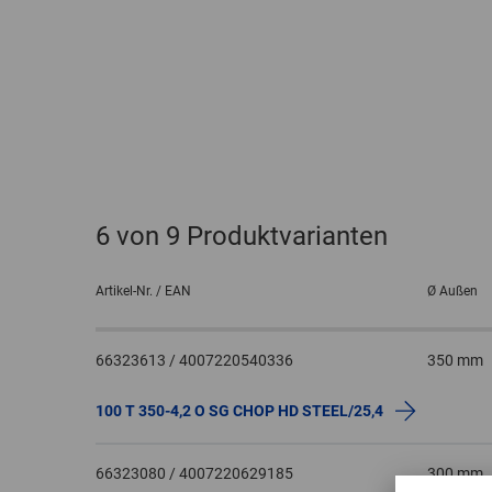
6
von 9 Produktvarianten
Artikel-Nr. / EAN
Ø Außen
66323613 / 4007220540336
350 mm
100 T 350-4,2 O SG CHOP HD STEEL/25,4
66323080 / 4007220629185
300 mm