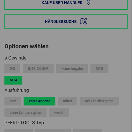
KAUF ÜBER HÄNDLER
HÄNDLERSUCHE
Optionen wählen
ø Gewinde
5/8
5/16-24 UNF
keine Angabe
M10
M14
Ausführung
hart
keine Angabe
mittel
mit Zentrierzapfen
ohne Zentrierzapfen
weich
PFERD TOOLS Typ