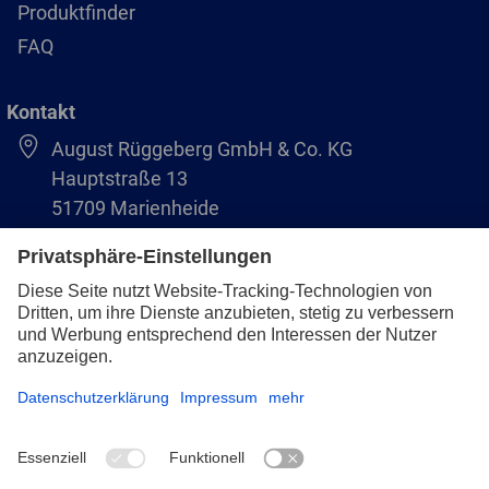
Produktfinder
FAQ
Kontakt
August Rüggeberg GmbH & Co. KG
Hauptstraße 13
51709 Marienheide
+49 2264 9-0
info@pferd.com
+49 2264 9-400
Impressum
Datenschutz