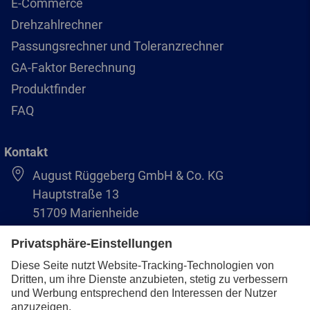
E-Commerce
Drehzahlrechner
Passungsrechner und Toleranzrechner
GA-Faktor Berechnung
Produktfinder
FAQ
Kontakt
August Rüggeberg GmbH & Co. KG
Hauptstraße 13
51709 Marienheide
+49 2264 9-0
info@pferd.com
+49 2264 9-400