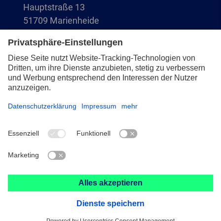
Hauptstraße 13
51709 Marienheide
+49 2264 9-0
info@pferd.com
+49 2264 9-400
Impressum
Datenschutz
AVB
© 2026 August Rüggeberg GmbH & Co. KG