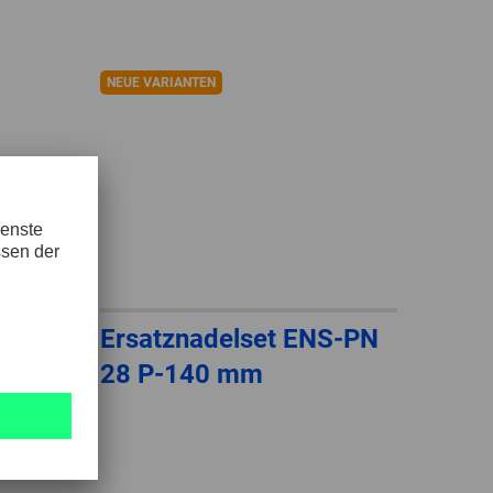
GLOBAL
INTERNATIONAL
NEUE VARIANTEN
-
ENGLISH
INTERNATIONAL
-
ESPAÑOL
S-PN
Ersatznadelset ENS-PN
28 P-140 mm