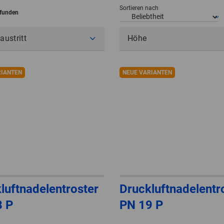
Sortieren nach
efunden
austritt
Höhe
RIANTEN
NEUE VARIANTEN
luftnadelentroster
Druckluftnadelentr
8 P
PN 19 P