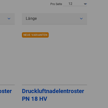
POLAND
Pro Seite
SPAIN
Länge
SWEDEN
NEUE VARIANTEN
SWITZERLAND
TURKEY
UNITED
KINGDOM
ASIA/PACIFIC
AFRICA
oster
Druckluftnadelentroster
AUSTRALIA
SOUTH
PN 18 HV
AFRICA