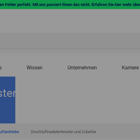
n Fehler perfekt. Mit uns passiert Ihnen das nicht. Erfahren Sie hier mehr übe
e
Wissen
Unternehmen
Karriere
ster
uftantriebe
|
Druckluftnadelentroster und Zubehör