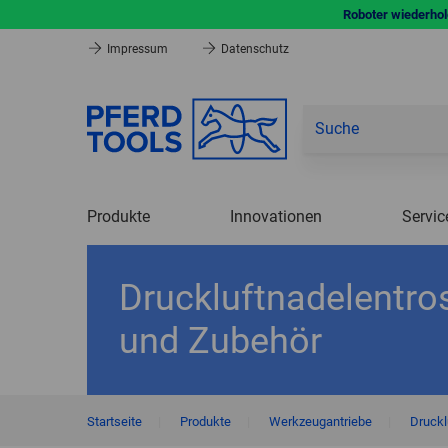
Roboter wiederhole
Impressum
Datenschutz
Produkte
Innovationen
Servic
Druckluftnadelentro
und Zubehör
Startseite
|
Produkte
|
Werkzeugantriebe
|
Druckl