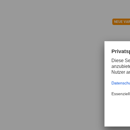
NEUE VA
Ersat
18 H