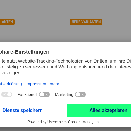
RIANTEN
NEUE VARIANTEN
znadelset ENS-PN
Ersatznadelset EN
V-127 mm
19 P-140 mm