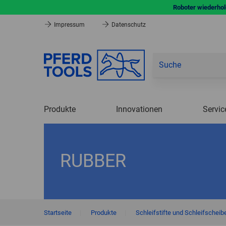
Roboter wiederhole
Impressum
Datenschutz
Produkte
Innovationen
Servic
RUBBER
Startseite
|
Produkte
|
Schleifstifte und Schleifscheib