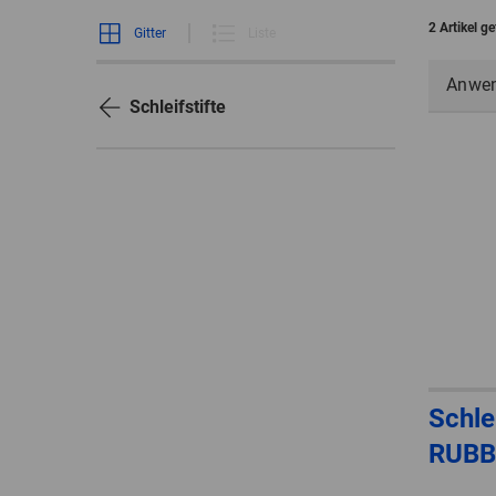
2 Artikel g
Gitter
Liste
Anwe
Schleifstifte
Schlei
RUBB