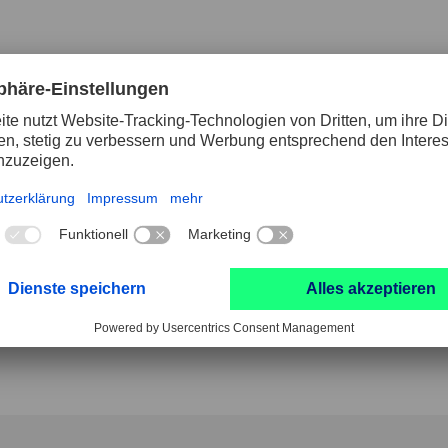
niversellen Einsatz auf weichen Werkstoffen wie Gummi, 