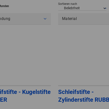
Sortieren nach
efunden
ndung
Material
fstifte - Kugelstifte
Schleifstifte -
ER
Zylinderstifte RUB