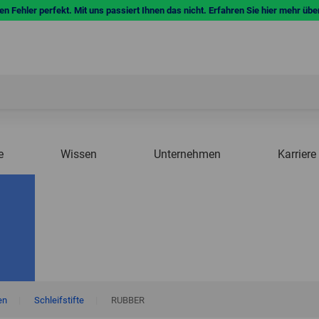
n Fehler perfekt. Mit uns passiert Ihnen das nicht. Erfahren Sie hier mehr übe
e
Wissen
Unternehmen
Karriere
en
|
Schleifstifte
|
RUBBER