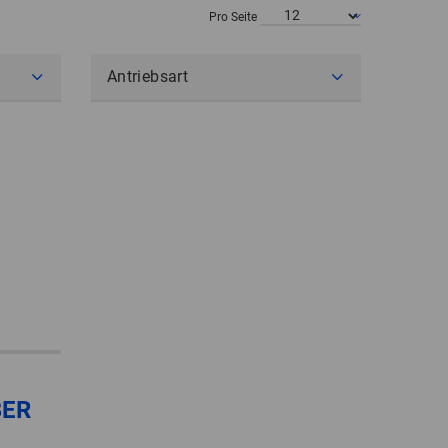
POLAND
Pro Seite
SPAIN
Antriebsart
SWEDEN
SWITZERLAND
TURKEY
UNITED
KINGDOM
ASIA/PACIFIC
AFRICA
AUSTRALIA
SOUTH
BER
AFRICA