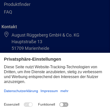
Produktfinder
FAQ
Kontakt
August Rüggeberg GmbH & Co. KG
Hauptstraße 13
51709 Marienheide
+49 2264 9-0
info@pferd.com
+49 2264 9-400
Impressum
Datenschutz