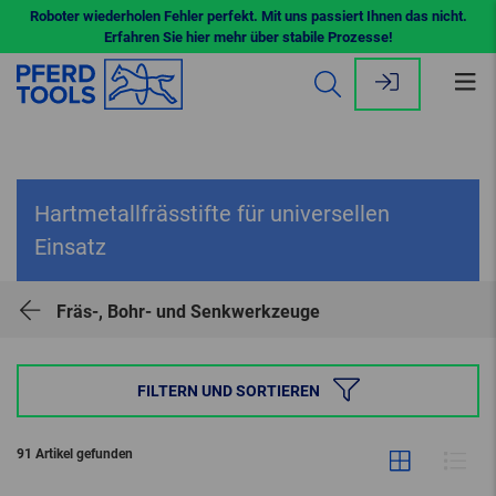
Roboter wiederholen Fehler perfekt. Mit uns passiert Ihnen das nicht.
Erfahren Sie hier mehr über stabile Prozesse!
Me
öff
Hartmetallfrässtifte für universellen
Einsatz
Fräs-, Bohr- und Senkwerkzeuge
FILTERN UND SORTIEREN
91 Artikel gefunden