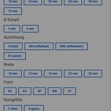
10 mm
15 mm
20 mm
25 mm
50 mm
75 mm
Ø Schaft
3 mm
6 mm
Ausführung
H (hart)
MH (mittelhart)
MW (mittelweich)
W (weich)
Breite
10 mm
13 mm
15 mm
20 mm
25 mm
Form
KE
KU
SP
WR
ZY
Korngröße
F (fein)
G (grob)