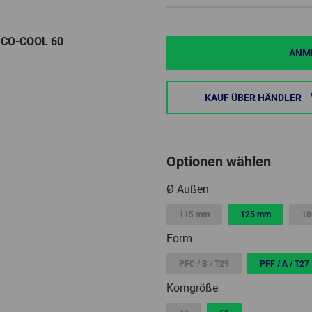
h CO-COOL 60
ANME
KAUF ÜBER HÄNDLER
Optionen wählen
Ø Außen
115 mm
125 mm
18
Form
PFC / B / T29
PFF / A / T27
Korngröße