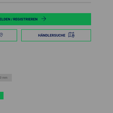
POLAND
SPAIN
LDEN / REGISTRIEREN
SWEDEN
HÄNDLERSUCHE
SWITZERLAND
TURKEY
UNITED
KINGDOM
0 mm
ASIA/PACIFIC
AFRICA
AUSTRALIA
SOUTH
AFRICA