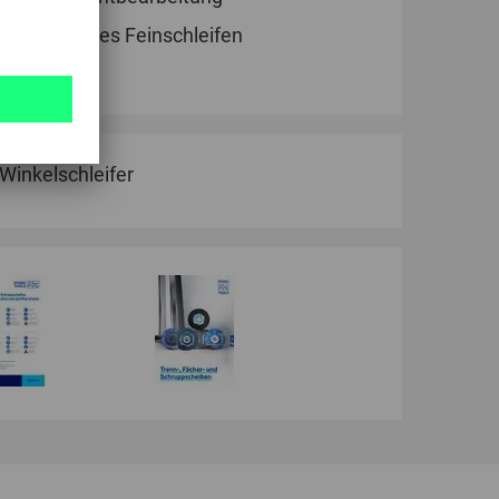
Stufenweises Feinschleifen
Winkelschleifer