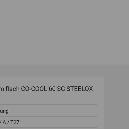
GLOBAL
INTERNATIONAL
-
ENGLISH
INTERNATIONAL
-
ESPAÑOL
mm flach CO-COOL 60 SG STEELOX
rung
/ A / T27