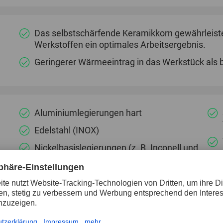
Das selbstschärfende Keramikkorn gewährleist
Werkstoffen ein optimales Arbeitsergebnis.
Geringerer Wärmeeintrag in das Werkstück als 
Aluminiumlegierungen hart
Edelstahl (INOX)
Nickelbasislegierungen (z. B. Inconell und
Hasteloy)
Stahl
Anfasen