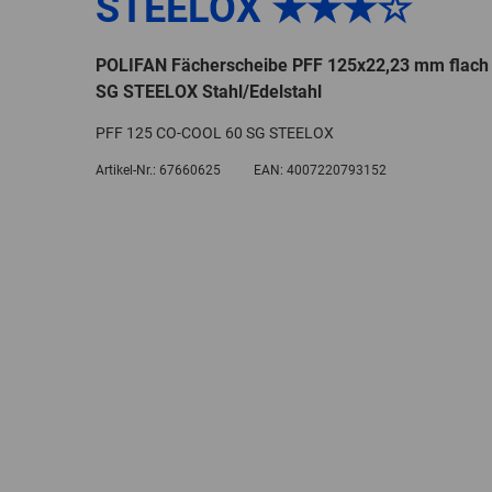
STEELOX ★★★☆
POLIFAN Fächerscheibe PFF 125x22,23 mm flac
SG STEELOX Stahl/Edelstahl
PFF 125 CO-COOL 60 SG STEELOX
Artikel-Nr.:
67660625
EAN:
4007220793152