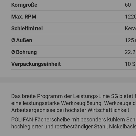
Korngröße
60
Max. RPM
122
Schleifmittel
Ker
Ø Außen
125
Ø Bohrung
22.
Verpackungseinheit
10 S
Das breite Programm der Leistungs-Linie SG bietet
eine leistungsstarke Werkzeuglösung. Werkzeuge de
Arbeitsergebnisse bei höchster Wirtschaftlichkeit.
POLIFAN-Fächerscheibe mit besonders kühlem Schli
hochlegierter und rostbeständiger Stahl, Nickelbasi