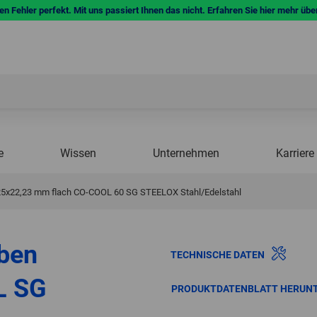
n Fehler perfekt. Mit uns passiert Ihnen das nicht. Erfahren Sie hier mehr übe
e
Wissen
Unternehmen
Karriere
5x22,23 mm flach CO-COOL 60 SG STEELOX Stahl/Edelstahl
ben
TECHNISCHE DATEN
L SG
PRODUKTDATENBLATT HERUN