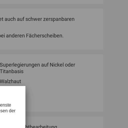
et auch auf schwer zerspanbaren
bei anderen Fächerscheiben.
Superlegierungen auf Nickel oder
Titanbasis
Walzhaut
Zunder
Schweißnahtbearbeitung