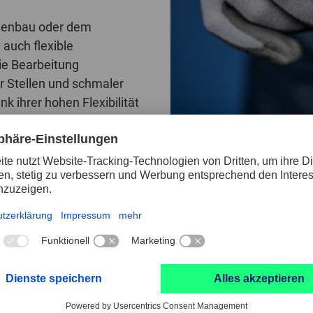
inenbau oder dem
auch flexible
die Bearbeitung
r Stellen und schmaler
nk ihrer hohen Flexibilität
uf nahezu allen
nden Körnungsreihe von
e unterschiedliche
en lassen. Flexible
 die Bearbeitung nur SiC
e in der Flugzeugindustrie. Sie eignen sich zum Aufrauen,
ktprogramm an flexiblen Schleiffeilen finden Sie
hier
.