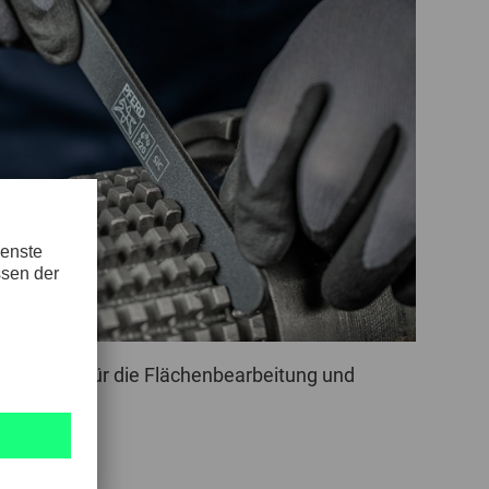
POLAND
SPAIN
SWEDEN
SWITZERLAND
TURKEY
UNITED
KINGDOM
 Entgraten, für die Flächenbearbeitung und
ASIA/PACIFIC
AFRICA
AUSTRALIA
SOUTH
AFRICA