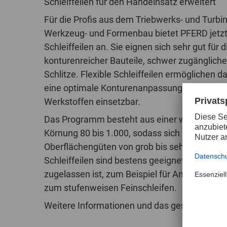
Schleiffeilen für den Handeinsatz erweitert
Für die Profis aus dem Triebwerks- und Turb
Werkzeug- und Formenbau bietet PFERD jetzt 
Schleiffeilen an. Sie eignen sich sehr gut für 
konturenreicher Bauteile, schwer zugängliche
Schlitze. Flexible Schleiffeilen ermöglichen da
eine optimale Konturenanpassung und sind a
Werkstoffen einsetzbar.
Das Programm besteht aus einer weitreiche
Körnung 80 bis 1.000, sodass sich stufenweis
Oberflächengüten von grob bis sehr fein erziel
Schleiffeilen sind bestens geeignet, wenn für
zugelassen ist, zum Beispiel für Antriebsteil
zum stufenweisen Feinschleifen.
Weitere Informationen und das gesamte Produ