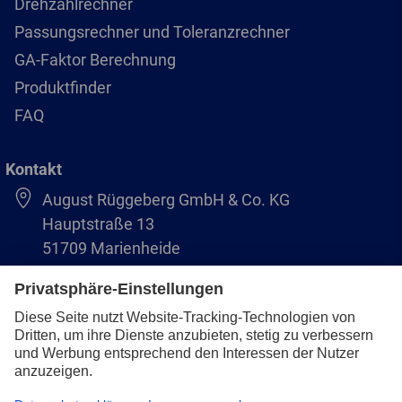
Drehzahlrechner
Passungsrechner und Toleranzrechner
GA-Faktor Berechnung
Produktfinder
FAQ
Kontakt
August Rüggeberg GmbH & Co. KG
Hauptstraße 13
51709 Marienheide
+49 2264 9-0
info@pferd.com
+49 2264 9-400