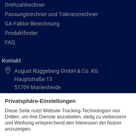
Drehzahlrechner
Passungsrechner und Toleranzrechner
GA-Faktor Berechnung
Produktfinder
FAQ
Kontakt
August Rüggeberg GmbH & Co. KG
Hauptstraße 13
51709 Marienheide
+49 2264 9-0
info@pferd.com
+49 2264 9-400