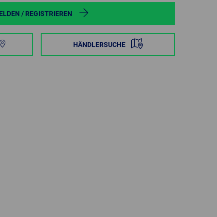
POLAND
LDEN / REGISTRIEREN
SPAIN
HÄNDLERSUCHE
SWEDEN
SWITZERLAND
TURKEY
UNITED
KINGDOM
ASIA/PACIFIC
AFRICA
AUSTRALIA
SOUTH
AFRICA