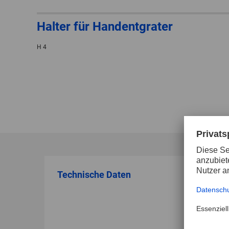
Halter für Handentgrater
H 4
Technische Daten