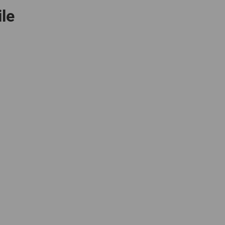
le
GLOBAL
INTERNATIONAL
-
ENGLISH
INTERNATIONAL
-
ESPAÑOL