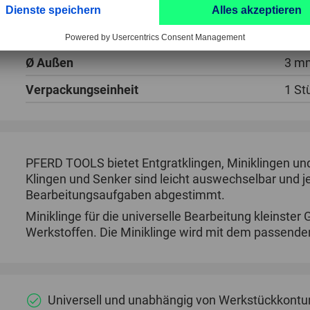
PFERD TOOLS Typ
BD
Verwendung auf
univ
Ø Außen
3 m
Verpackungseinheit
1 St
PFERD TOOLS bietet Entgratklingen, Miniklingen und
Klingen und Senker sind leicht auswechselbar und j
Bearbeitungsaufgaben abgestimmt.
Miniklinge für die universelle Bearbeitung kleinste
Werkstoffen. Die Miniklinge wird mit dem passende
Universell und unabhängig von Werkstückkontur