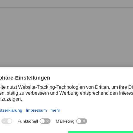
Handentgrater-Miniklinge BD 5010 zur univ
Geometrien
Breite
1.5