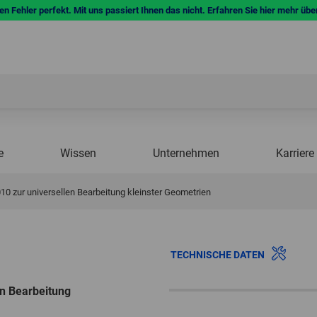
n Fehler perfekt. Mit uns passiert Ihnen das nicht. Erfahren Sie hier mehr übe
e
Wissen
Unternehmen
Karriere
10 zur universellen Bearbeitung kleinster Geometrien
TECHNISCHE DATEN
en Bearbeitung