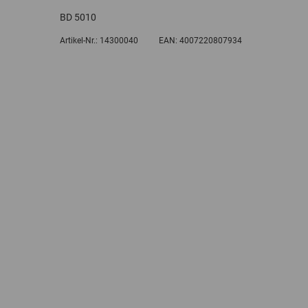
BD 5010
Artikel-Nr.:
14300040
EAN:
4007220807934