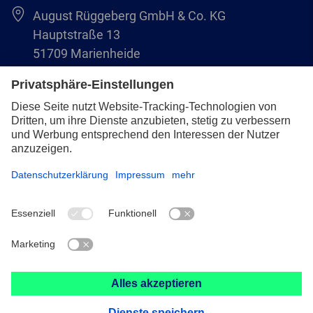
August Rüggeberg GmbH & Co. KG
Hauptstraße 13
51709 Marienheide
+49 2264 9-0
info@pferd.com
+49 2264 9-400
Impressum
Datenschutz
AVB