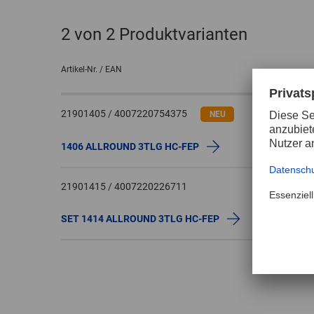
2
von 2 Produktvarianten
Artikel-Nr. / EAN
21901405 / 4007220754375
NEU
1406 ALLROUND 3TLG HC-FEP
21901415 / 4007220226711
SET 1414 ALLROUND 3TLG HC-FEP