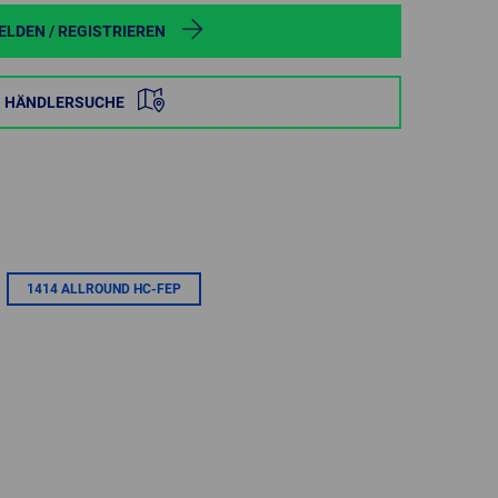
POLAND
LDEN / REGISTRIEREN
SPAIN
HÄNDLERSUCHE
SWEDEN
SWITZERLAND
TURKEY
1414 ALLROUND HC-FEP
UNITED
KINGDOM
ASIA/PACIFIC
AFRICA
AUSTRALIA
SOUTH
AFRICA