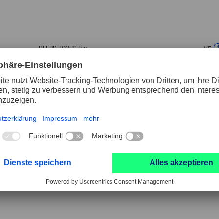
PFERD TOOLS Typ
VE
1406 ALLROUND HC-FEP 3TLG
1 St
1414 ALLROUND HC-FEP
1 St