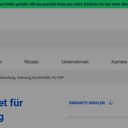
n Fehler perfekt. Mit uns passiert Ihnen das nicht. Erfahren Sie hier mehr übe
e
Wissen
Unternehmen
Karriere
Hochleistung, Zahnung ALLROUND HC-FEP
et für
VARIANTE WÄHLEN
g