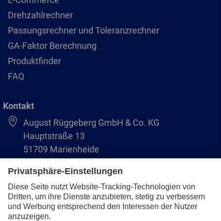
Drehzahlrechner
Passungsrechner und Toleranzrechner
GA-Faktor Berechnung
Produktfinder
FAQ
Kontakt
August Rüggeberg GmbH & Co. KG
Hauptstraße 13
51709 Marienheide
+49 2264 9-0
info@pferd.com
+49 2264 9-400