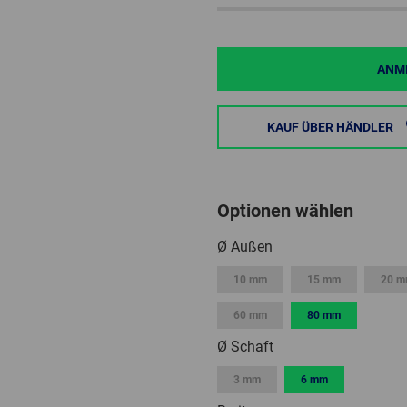
ANME
KAUF ÜBER HÄNDLER
Optionen wählen
Ø Außen
10 mm
15 mm
20 
60 mm
80 mm
Ø Schaft
3 mm
6 mm