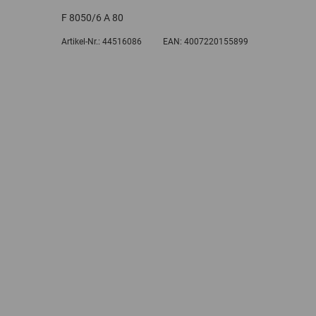
F 8050/6 A 80
Artikel-Nr.:
44516086
EAN:
4007220155899