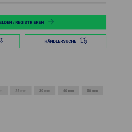
POLAND
SPAIN
LDEN / REGISTRIEREN
SWEDEN
HÄNDLERSUCHE
SWITZERLAND
TURKEY
UNITED
KINGDOM
mm
25 mm
30 mm
40 mm
50 mm
ASIA/PACIFIC
AFRICA
AUSTRALIA
SOUTH
AFRICA