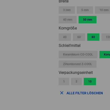
Breite
3 mm
5 mm
10 mm
40 mm
50 mm
Korngröße
40
60
80
12
Schleifmittel
Keramikkorn CO-COOL
Kor
Zirkonkorund Z-COOL
Verpackungseinheit
1
2
10
ALLE FILTER LÖSCHEN