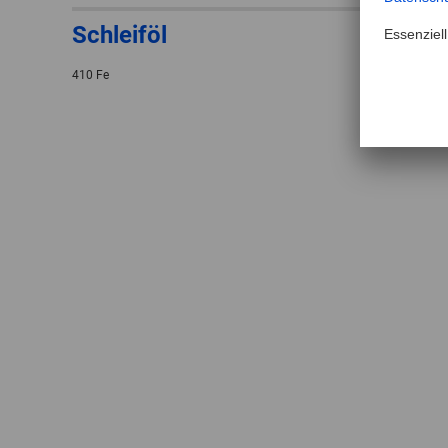
Schleiföl
410 Fe