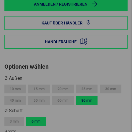
ANMELDEN / REGISTRIEREN
KAUF ÜBER HÄNDLER
HÄNDLERSUCHE
Optionen wählen
Ø Außen
10 mm
15 mm
20 mm
25 mm
30 mm
40 mm
50 mm
60 mm
80 mm
Ø Schaft
3 mm
6 mm
Breite