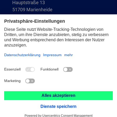
Hauptstraße 13
51709 Marienheide
+49 2264 9-0
info@pferd.com
+49 2264 9-400
Impressum
Datenschutz
AVB
© 2026 August Rüggeberg GmbH & Co. KG