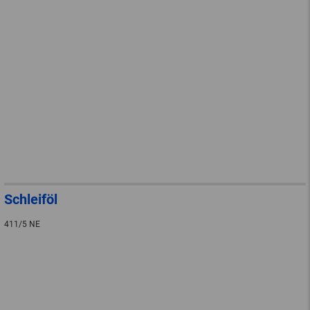
Schleiföl
411/5 NE