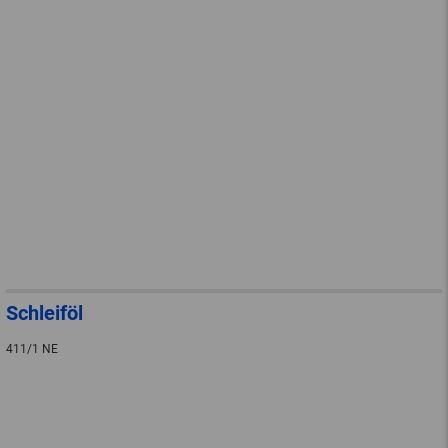
Schleiföl
411/1 NE