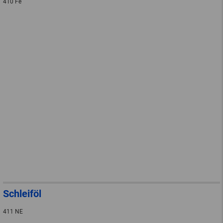
410 Fe
Schleiföl
411 NE