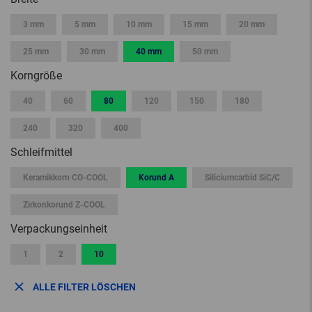
3 mm
5 mm
10 mm
15 mm
20 mm
25 mm
30 mm
40 mm
50 mm
Korngröße
40
60
80
120
150
180
240
320
400
Schleifmittel
Keramikkorn CO-COOL
Korund A
Siliciumcarbid SiC/C
Zirkonkorund Z-COOL
Verpackungseinheit
1
2
10
ALLE FILTER LÖSCHEN