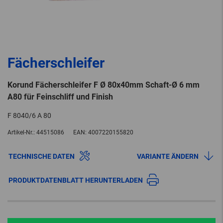
Fächerschleifer
Korund Fächerschleifer F Ø 80x40mm Schaft-Ø 6 mm
A80 für Feinschliff und Finish
F 8040/6 A 80
Artikel-Nr.:
44515086
EAN:
4007220155820
TECHNISCHE DATEN
VARIANTE ÄNDERN
PRODUKTDATENBLATT HERUNTERLADEN