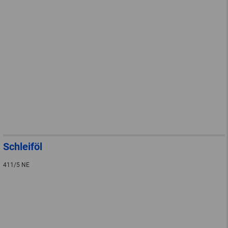
Schleiföl
411/5 NE