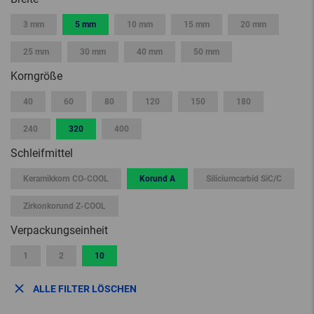
3 mm
5 mm
10 mm
15 mm
20 mm
25 mm
30 mm
40 mm
50 mm
Korngröße
40
60
80
120
150
180
240
320
400
Schleifmittel
Keramikkorn CO-COOL
Korund A
Siliciumcarbid SiC/C
Zirkonkorund Z-COOL
Verpackungseinheit
1
2
10
ALLE FILTER LÖSCHEN