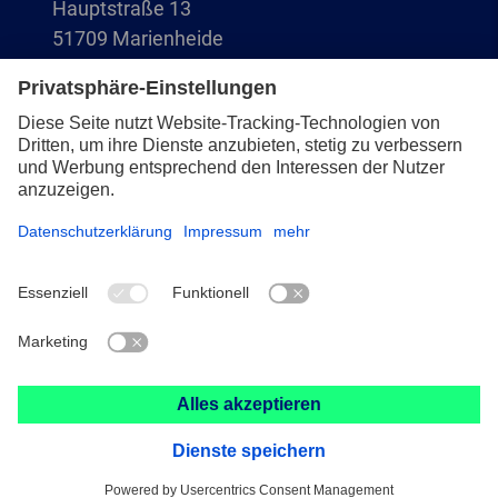
Hauptstraße 13
51709 Marienheide
+49 2264 9-0
info@pferd.com
+49 2264 9-400
Impressum
Datenschutz
AVB
© 2026 August Rüggeberg GmbH & Co. KG