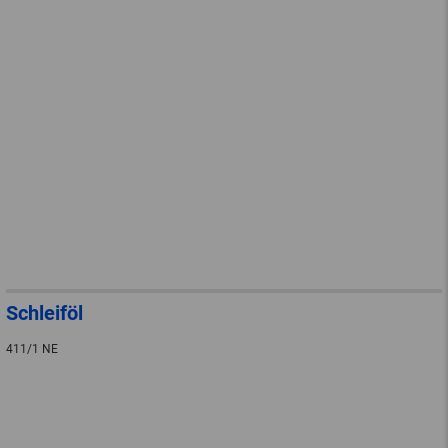
Schleiföl
411/1 NE