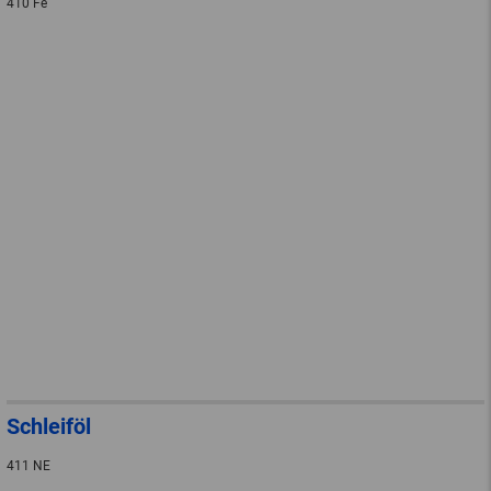
410 Fe
Schleiföl
411 NE