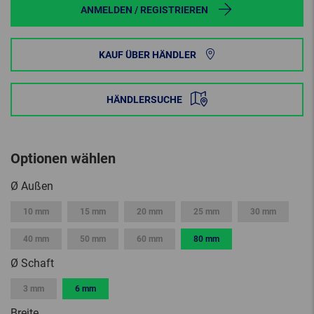
ANMELDEN / REGISTRIEREN
KAUF ÜBER HÄNDLER
HÄNDLERSUCHE
Optionen wählen
Ø Außen
10 mm
15 mm
20 mm
25 mm
30 mm
40 mm
50 mm
60 mm
80 mm
Ø Schaft
3 mm
6 mm
Breite