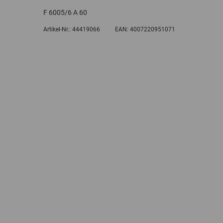
F 6005/6 A 60
Artikel-Nr.:
44419066
EAN:
4007220951071