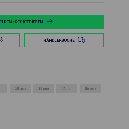
POLAND
SPAIN
LDEN / REGISTRIEREN
SWEDEN
HÄNDLERSUCHE
SWITZERLAND
TURKEY
UNITED
KINGDOM
mm
25 mm
30 mm
40 mm
50 mm
ASIA/PACIFIC
AFRICA
AUSTRALIA
SOUTH
AFRICA