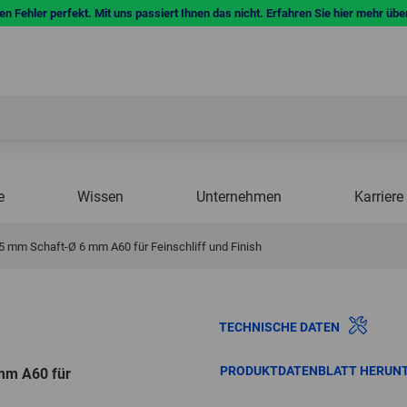
n Fehler perfekt. Mit uns passiert Ihnen das nicht. Erfahren Sie hier mehr übe
e
Wissen
Unternehmen
Karriere
5 mm Schaft-Ø 6 mm A60 für Feinschliff und Finish
TECHNISCHE DATEN
PRODUKTDATENBLATT HERUN
mm A60 für