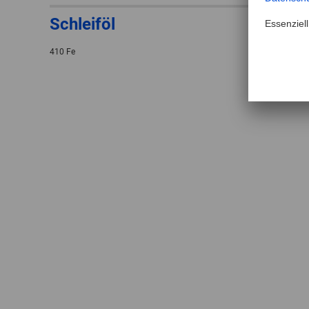
Schleiföl
410 Fe