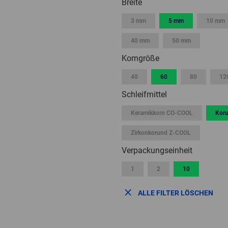
Breite
3 mm
5 mm
10 mm
40 mm
50 mm
Korngröße
40
60
80
12
Schleifmittel
Keramikkorn CO-COOL
Kor
Zirkonkorund Z-COOL
Verpackungseinheit
1
2
10
ALLE FILTER LÖSCHEN