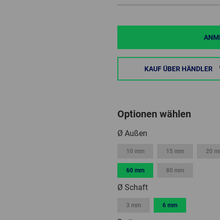
ANME
KAUF ÜBER HÄNDLER
Optionen wählen
Ø Außen
10 mm
15 mm
20 
60 mm
80 mm
Ø Schaft
3 mm
6 mm