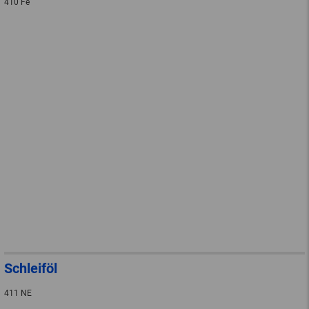
410 Fe
Schleiföl
411 NE