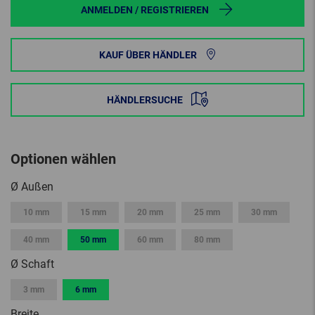
ANMELDEN / REGISTRIEREN
KAUF ÜBER HÄNDLER
HÄNDLERSUCHE
Optionen wählen
Ø Außen
10 mm
15 mm
20 mm
25 mm
30 mm
40 mm
50 mm
60 mm
80 mm
Ø Schaft
3 mm
6 mm
Breite