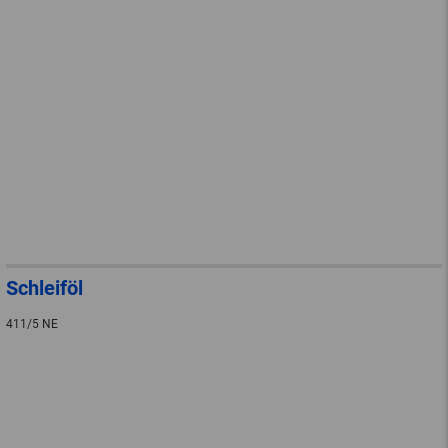
Schleiföl
411/5 NE