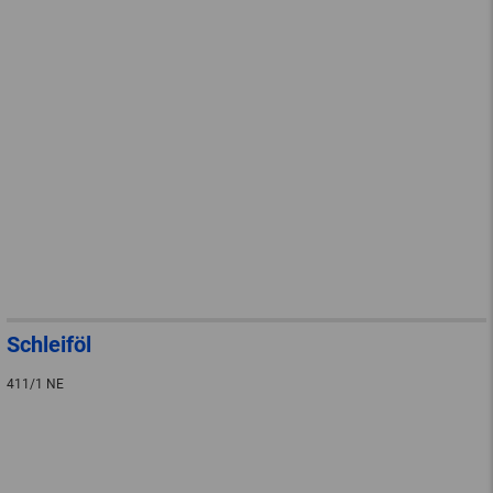
Schleiföl
411/1 NE