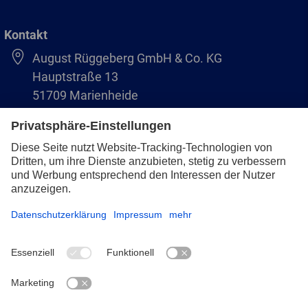
Kontakt
August Rüggeberg GmbH & Co. KG
Hauptstraße 13
51709 Marienheide
+49 2264 9-0
info@pferd.com
+49 2264 9-400
Impressum
Datenschutz
AVB