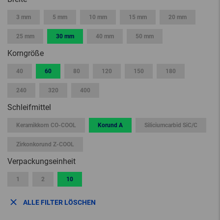
3 mm
5 mm
10 mm
15 mm
20 mm
25 mm
30 mm
40 mm
50 mm
Korngröße
40
60
80
120
150
180
240
320
400
Schleifmittel
Keramikkorn CO-COOL
Korund A
Siliciumcarbid SiC/C
Zirkonkorund Z-COOL
Verpackungseinheit
1
2
10
ALLE FILTER LÖSCHEN