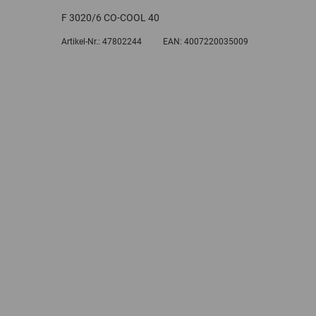
F 3020/6 CO-COOL 40
Artikel-Nr.:
47802244
EAN:
4007220035009