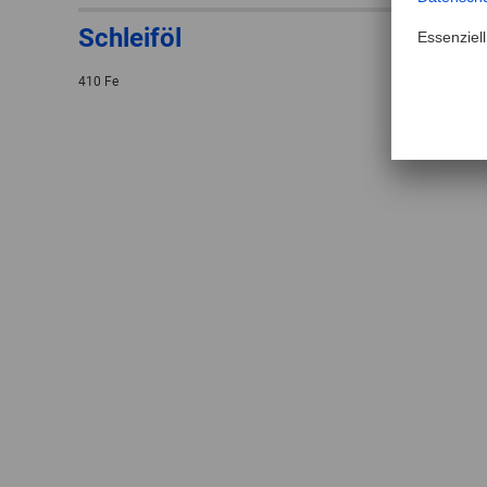
Schleiföl
410 Fe