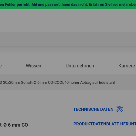
n Fehler perfekt. Mit uns passiert Ihnen das nicht. Erfahren Sie hier mehr übe
e
Wissen
Unternehmen
Karriere
F Ø 30x20mm Schaft-Ø 6 mm CO-COOL40 hoher Abtrag auf Edelstahl
TECHNISCHE DATEN
PRODUKTDATENBLATT HERUN
ft-Ø 6 mm CO-