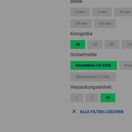
Breite
3 mm
5 mm
10 mm
40 mm
50 mm
Korngröße
40
60
80
12
Schleifmittel
Keramikkorn CO-COOL
Kor
Zirkonkorund Z-COOL
Verpackungseinheit
1
2
10
ALLE FILTER LÖSCHEN