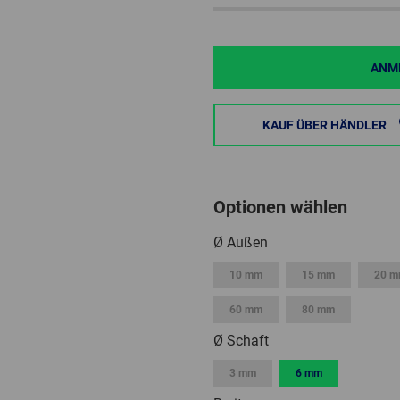
ANME
KAUF ÜBER HÄNDLER
Optionen wählen
Ø Außen
10 mm
15 mm
20 
60 mm
80 mm
Ø Schaft
3 mm
6 mm