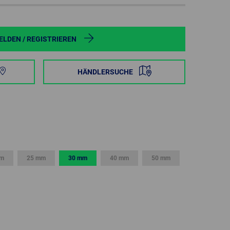
POLAND
SPAIN
LDEN / REGISTRIEREN
SWEDEN
HÄNDLERSUCHE
SWITZERLAND
TURKEY
UNITED
KINGDOM
mm
25 mm
30 mm
40 mm
50 mm
ASIA/PACIFIC
AFRICA
AUSTRALIA
SOUTH
AFRICA