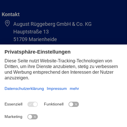
Kontakt
August Rüggeberg GmbH & Co. KG
Hauptstraße 13
51709 Marienheide
+49 2264 9-0
info@pferd.com
+49 2264 9-400
Impressum
Datenschutz
AVB