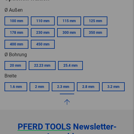
Ø Außen
100 mm
110 mm
115 mm
125 mm
178 mm
230 mm
300 mm
350 mm
400 mm
450 mm
Ø Bohrung
20 mm
22.23 mm
25.4 mm
Breite
1.6 mm
2 mm
2.3 mm
2.8 mm
3.2 mm
PFERD TOOLS
Newsletter-