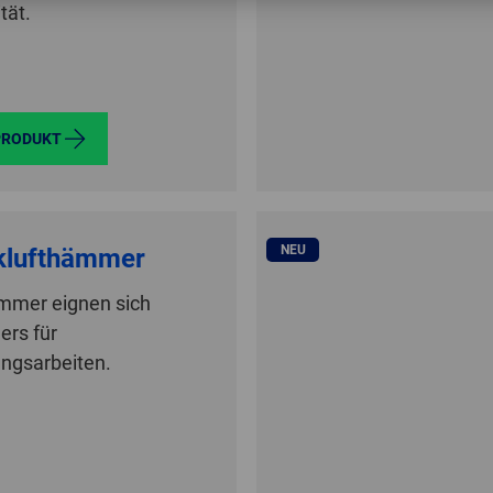
ität.
PRODUKT
NEU
klufthämmer
mmer eignen sich
ers für
ungsarbeiten.