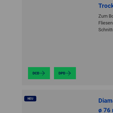
Troc
Zum Bo
Fliesen
Schnitt
DCD
DPD
NEU
Diam
ø 76