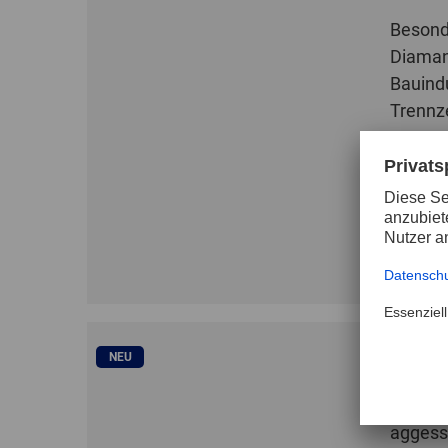
Besond
Diaman
Bauindu
Trennz
ZUM 
NEU
Litze
Die pe
aggess