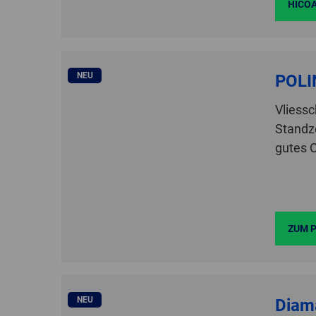
HICO
NEU
POLI
Vliessc
Standze
gutes O
ZUM 
NEU
Diam