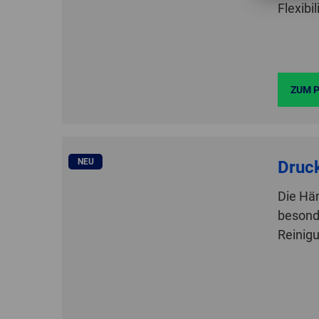
Flexibil
ZUM 
NEU
Druc
Die Hä
besond
Reinig