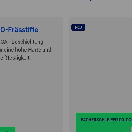
NEU
O-Frässtifte
COAT-Beschichtung
ür eine hohe Härte und
eißfestigkeit.
FÄCHERSCHLEIFER CO-CO