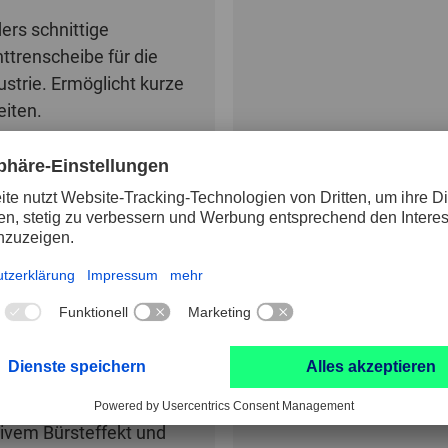
ers schnittige
ttrenscheibe für die
strie. Ermöglicht kurze
eiten.
PRODUKT
50MM
70MM
NEU
ndrahtbürsten
rfekte Kombination aus
ivem Bürsteffekt und