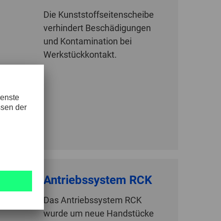
Die Kunststoffseitenscheibe
verhindert Beschädigungen
und Kontamination bei
Werkstückkontakt.
Antriebssystem RCK
Das Antriebssystem RCK
wurde um neue Handstücke