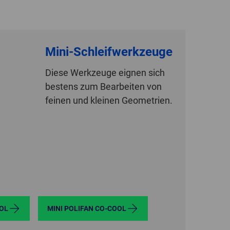
POLAND
SPAIN
Mini-Schleifwerkzeuge
SWEDEN
Diese Werkzeuge eignen sich
bestens zum Bearbeiten von
SWITZERLAND
feinen und kleinen Geometrien.
TURKEY
UNITED
KINGDOM
ASIA/PACIFIC
AFRICA
AUSTRALIA
SOUTH
OL
MINI POLIFAN CO-COOL
AFRICA