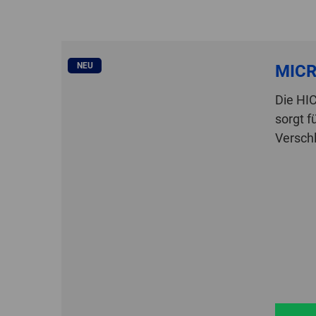
NEU
MICR
Die HI
sorgt f
Verschl