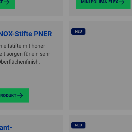
AT
MINI POLIFAN FLEX
NEU
NOX-Stifte PNER
hleifstifte mit hoher
it sorgen für ein sehr
berflächenfinish.
PRODUKT
NEU
ant-