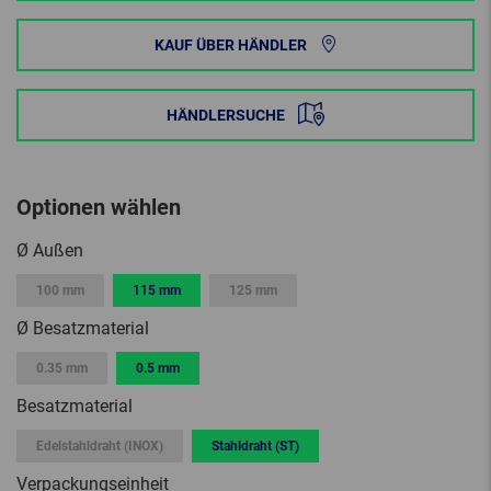
KAUF ÜBER HÄNDLER
HÄNDLERSUCHE
Optionen wählen
Ø Außen
100 mm
115 mm
125 mm
Ø Besatzmaterial
0.35 mm
0.5 mm
Besatzmaterial
Edelstahldraht (INOX)
Stahldraht (ST)
Verpackungseinheit