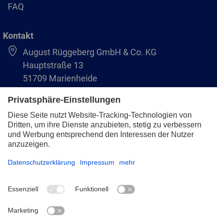
FAQ
Kontakt
August Rüggeberg GmbH & Co. KG
Hauptstraße 13
51709 Marienheide
+49 2264 9-0
info@pferd.com
+49 2264 9-400
Impressum
Datenschutz
AVB