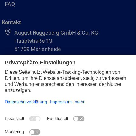
FAQ
Kontakt
August Rüggeberg GmbH & Co. KG
Hauptstraße 13
51709 Marienheide
+49 2264 9-0
info@pferd.com
+49 2264 9-400
Impressum
Datenschutz
AVB