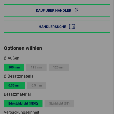
KAUF ÜBER HÄNDLER
HÄNDLERSUCHE
Optionen wählen
Ø Außen
100 mm
115 mm
125 mm
Ø Besatzmaterial
0.35 mm
0.5 mm
Besatzmaterial
Edelstahldraht (INOX)
Stahldraht (ST)
Verpackungseinheit