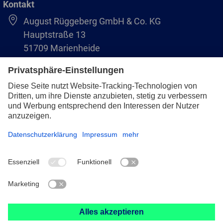
Kontakt
August Rüggeberg GmbH & Co. KG
Hauptstraße 13
51709 Marienheide
+49 2264 9-0
info@pferd.com
+49 2264 9-400
Impressum
Datenschutz
AVB