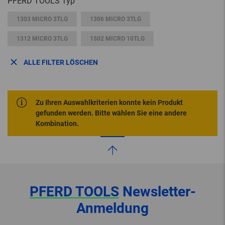
PFERD TOOLS Typ
1303 MICRO 3TLG
1306 MICRO 3TLG
1312 MICRO 3TLG
1502 MICRO 10TLG
ALLE FILTER LÖSCHEN
Zu Ihren Auswahlkriterien konnte kein Produkt
gefunden werden. Bitte wählen Sie eine andere
Kombination.
PFERD TOOLS
Newsletter-
Anmeldung