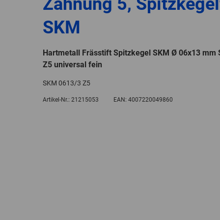
Zahnung 5, Spitzkege
SKM
Hartmetall Frässtift Spitzkegel SKM Ø 06x13 mm
Z5 universal fein
SKM 0613/3 Z5
Artikel-Nr.:
21215053
EAN:
4007220049860