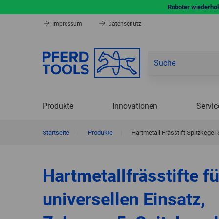
Roboter wiederhole
Impressum
Datenschutz
Produkte
Innovationen
Servic
Startseite
|
Produkte
|
Hartmetall Frässtift Spitzkege
Hartmetallfrässtifte fü
universellen Einsatz,