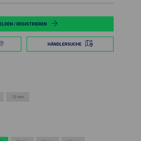
POLAND
SPAIN
LDEN / REGISTRIEREN
SWEDEN
HÄNDLERSUCHE
SWITZERLAND
TURKEY
UNITED
KINGDOM
12 mm
ASIA/PACIFIC
AFRICA
AUSTRALIA
SOUTH
AFRICA