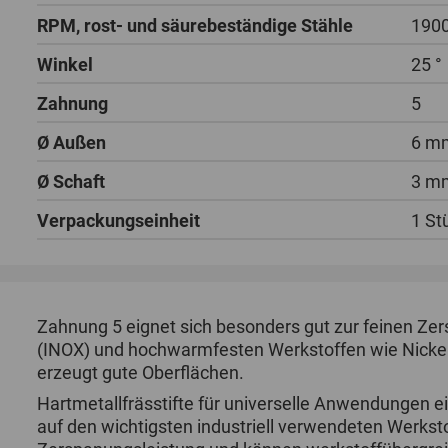
RPM, rost- und säurebeständige Stähle
1900
Winkel
25 °
Zahnung
5
Ø Außen
6 m
Ø Schaft
3 m
Verpackungseinheit
1 St
Zahnung 5 eignet sich besonders gut zur feinen Zer
(INOX) und hochwarmfesten Werkstoffen wie Nickelb
erzeugt gute Oberflächen.
Hartmetallfrässtifte für universelle Anwendungen e
auf den wichtigsten industriell verwendeten Werksto