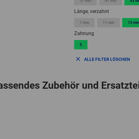
37 mm
41 mm
43 
Länge, verzahnt
7 mm
11 mm
13 m
Zahnung
5
ALLE FILTER LÖSCHEN
assendes Zubehör und Ersatztei