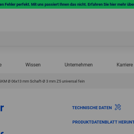
n Fehler perfekt. Mit uns passiert Ihnen das nicht. Erfahren Sie hier mehr übe
e
Wissen
Unternehmen
Karriere
l SKM Ø 06x13 mm Schaft-Ø 3 mm Z5 universal fein
r
TECHNISCHE DATEN
PRODUKTDATENBLATT HERUN