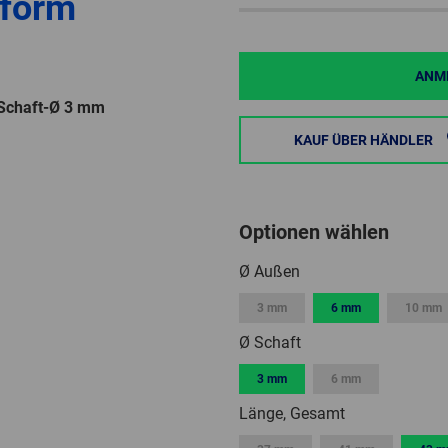
lform
ANME
 Schaft-Ø 3 mm
KAUF ÜBER HÄNDLER
Optionen wählen
Ø Außen
3 mm
6 mm
10 mm
Ø Schaft
3 mm
6 mm
Länge, Gesamt