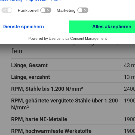
Hartmetall Frässtift Spitzkegel SKM Ø 06
fein
Länge, Gesamt
43 
Länge, verzahnt
13 
RPM, Stähle bis 1.200 N/mm²
2400
RPM, gehärtete vergütete Stähle über 1.200
1900
N/mm²
RPM, harte NE-Metalle
1900
RPM, hochwarmfeste Werkstoffe
1900