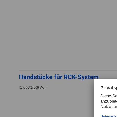
Handstücke für RCK-System
RCK GS 2/500 V-SP