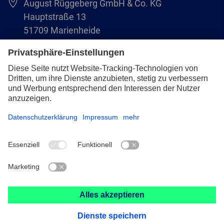
August Rüggeberg GmbH & Co. KG
Hauptstraße 13
51709 Marienheide
+49 2264 9-0
info@pferd.com
+49 2264 9-400
Impressum
Datenschutz
AVB
© 2026 August Rüggeberg GmbH & Co. KG