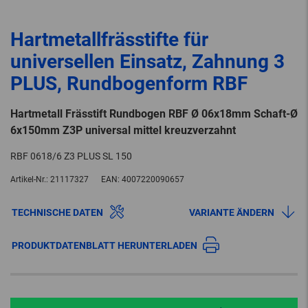
Hartmetallfrässtifte für
universellen Einsatz, Zahnung 3
PLUS, Rundbogenform RBF
Hartmetall Frässtift Rundbogen RBF Ø 06x18mm Schaft-Ø
6x150mm Z3P universal mittel kreuzverzahnt
RBF 0618/6 Z3 PLUS SL 150
Artikel-Nr.:
21117327
EAN:
4007220090657
TECHNISCHE DATEN
VARIANTE ÄNDERN
PRODUKTDATENBLATT HERUNTERLADEN