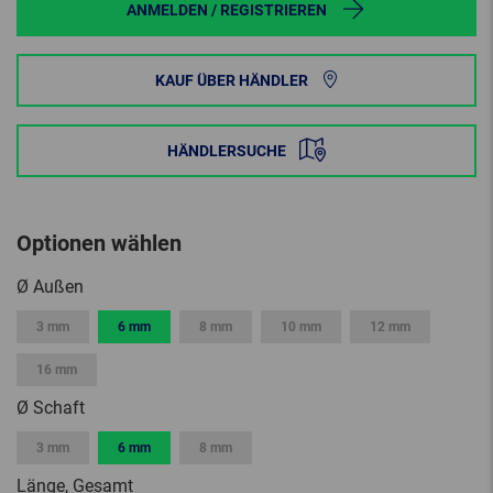
ANMELDEN / REGISTRIEREN
KAUF ÜBER HÄNDLER
HÄNDLERSUCHE
Optionen wählen
Ø Außen
3 mm
6 mm
8 mm
10 mm
12 mm
16 mm
Ø Schaft
3 mm
6 mm
8 mm
Länge, Gesamt