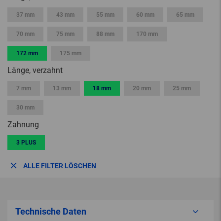
37 mm
43 mm
55 mm
60 mm
65 mm
70 mm
75 mm
88 mm
170 mm
172 mm
175 mm
Länge, verzahnt
7 mm
13 mm
18 mm
20 mm
25 mm
30 mm
Zahnung
3 PLUS
ALLE FILTER LÖSCHEN
Technische Daten