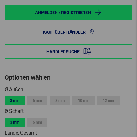
ANMELDEN / REGISTRIEREN
KAUF ÜBER HÄNDLER
HÄNDLERSUCHE
Optionen wählen
Ø Außen
3 mm
6 mm
8 mm
10 mm
12 mm
Ø Schaft
3 mm
6 mm
Länge, Gesamt