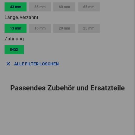
43 mm
55 mm
60 mm
65 mm
Länge, verzahnt
13 mm
16 mm
20 mm
25 mm
Zahnung
INOX
ALLE FILTER LÖSCHEN
Passendes Zubehör und Ersatzteile