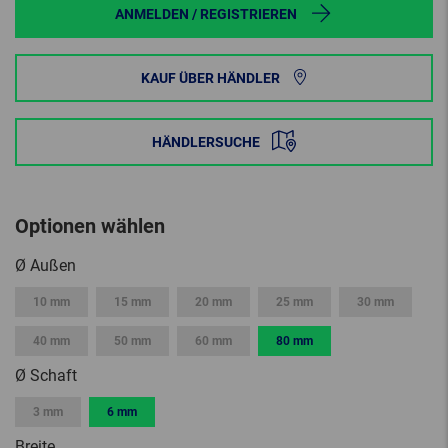
ANMELDEN / REGISTRIEREN
KAUF ÜBER HÄNDLER
HÄNDLERSUCHE
Optionen wählen
Ø Außen
10 mm
15 mm
20 mm
25 mm
30 mm
40 mm
50 mm
60 mm
80 mm
Ø Schaft
3 mm
6 mm
Breite