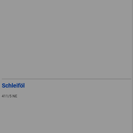
Schleiföl
411/5 NE