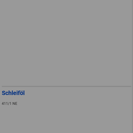
Schleiföl
411/1 NE