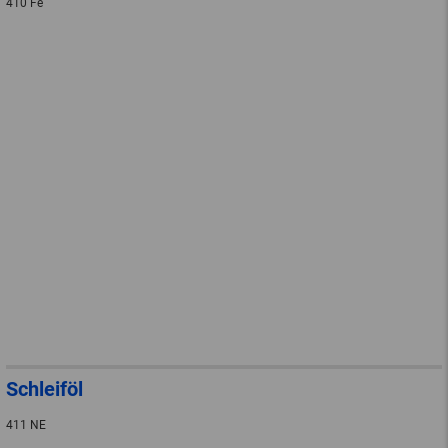
410 Fe
Schleiföl
411 NE