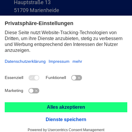
Hauptstraße 13
51709 Marienheide
+49 2264 9-0
info@pferd.com
+49 2264 9-400
Impressum
Datenschutz
AVB
© 2026 August Rüggeberg GmbH & Co. KG