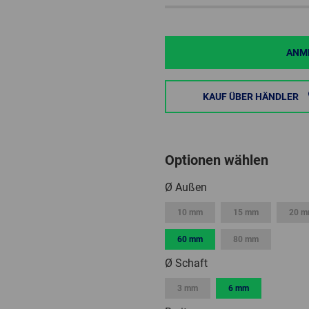
ANME
KAUF ÜBER HÄNDLER
Optionen wählen
Ø Außen
10 mm
15 mm
20 
60 mm
80 mm
Ø Schaft
3 mm
6 mm