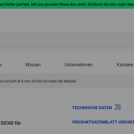
n Fehler perfekt. Mit uns passiert Ihnen das nicht. Erfahren Sie hier mehr übe
e
Wissen
Unternehmen
Karriere
mm Schaft-Ø 6 mm SIC60 für harte NE Metalle
TECHNISCHE DATEN
PRODUKTDATENBLATT HERUN
SIC60 für