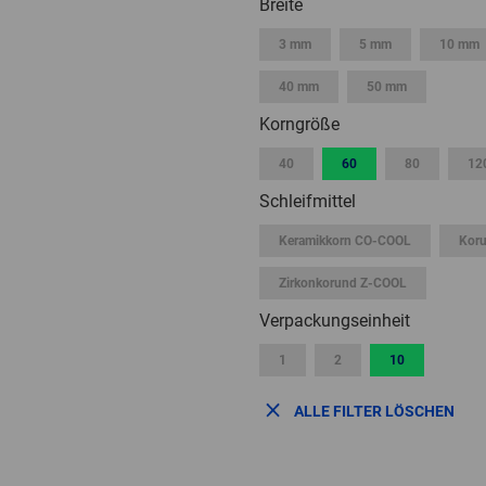
Breite
3 mm
5 mm
10 mm
40 mm
50 mm
Korngröße
40
60
80
12
Schleifmittel
Keramikkorn CO-COOL
Kor
Zirkonkorund Z-COOL
Verpackungseinheit
1
2
10
ALLE FILTER LÖSCHEN