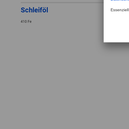
Schleiföl
410 Fe