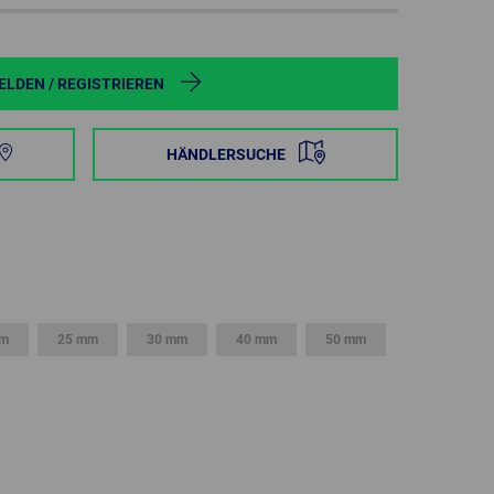
POLAND
SPAIN
LDEN / REGISTRIEREN
SWEDEN
HÄNDLERSUCHE
SWITZERLAND
TURKEY
UNITED
KINGDOM
mm
25 mm
30 mm
40 mm
50 mm
ASIA/PACIFIC
AFRICA
AUSTRALIA
SOUTH
AFRICA