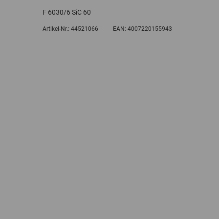
F 6030/6 SiC 60
Artikel-Nr.:
44521066
EAN:
4007220155943