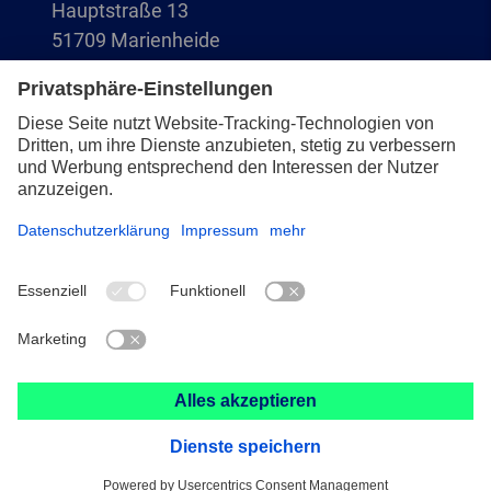
Hauptstraße 13
51709 Marienheide
+49 2264 9-0
info@pferd.com
+49 2264 9-400
Impressum
Datenschutz
AVB
© 2026 August Rüggeberg GmbH & Co. KG