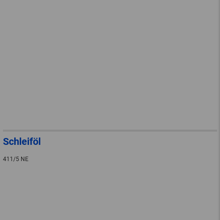
Schleiföl
411/5 NE