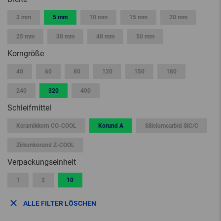
3 mm
5 mm
10 mm
15 mm
20 mm
25 mm
30 mm
40 mm
50 mm
Korngröße
40
60
80
120
150
180
240
320
400
Schleifmittel
Keramikkorn CO-COOL
Korund A
Siliciumcarbid SiC/C
Zirkonkorund Z-COOL
Verpackungseinheit
1
2
10
ALLE FILTER LÖSCHEN