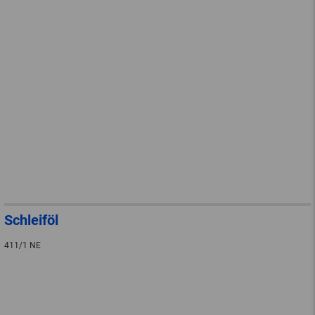
Schleiföl
411/1 NE