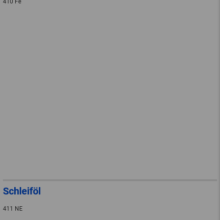
410 Fe
Schleiföl
411 NE