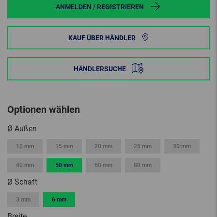
ANMELDEN / REGISTRIEREN
KAUF ÜBER HÄNDLER
HÄNDLERSUCHE
Optionen wählen
Ø Außen
10 mm
15 mm
20 mm
25 mm
30 mm
40 mm
50 mm
60 mm
80 mm
Ø Schaft
3 mm
6 mm
Breite