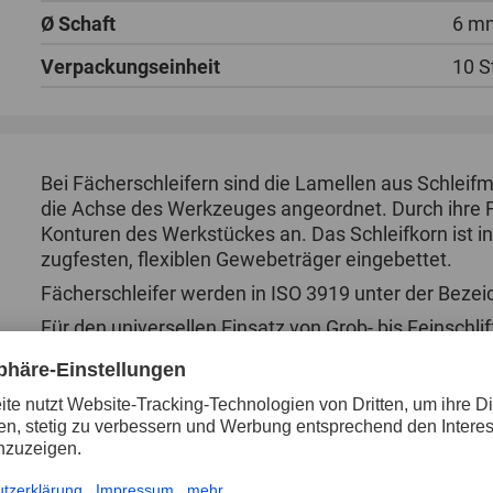
Ø Schaft
6 m
Verpackungseinheit
10 S
Bei Fächerschleifern sind die Lamellen aus Schleifm
die Achse des Werkzeuges angeordnet. Durch ihre Fle
Konturen des Werkstückes an. Das Schleifkorn ist 
zugfesten, flexiblen Gewebeträger eingebettet.
Fächerschleifer werden in ISO 3919 unter der Bezeic
Für den universellen Einsatz von Grob- bis Feinschlif
Optimale Konturenanpassung durch hohe Flexibi
Gleichbleibend hoher Materialabtrag über die g