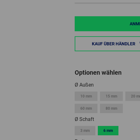
ANME
KAUF ÜBER HÄNDLER
Optionen wählen
Ø Außen
10 mm
15 mm
20 
60 mm
80 mm
Ø Schaft
3 mm
6 mm