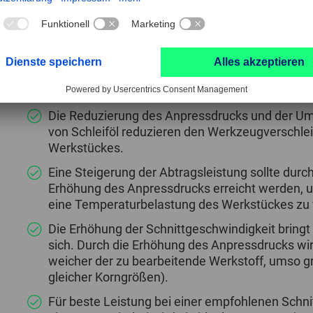
aggressives Schleifmittel freigesetzt wird.
Stirnseitiger Einsatz sehr eng an Kanten und in
Gießkernkonstruktion.
Die Reduzierung des Anpressdrucks und der U
von Schleiföl reduzieren den Werkzeugverschle
Werkstückes.
Eine Steigerung der Abtragsleistung sollte durc
Erhöhung des Anpressdrucks erreicht werden, 
eine Temperaturbelastung des Werkstückes zu 
Die Erhöhung der Schnittgeschwindigkeit bringt 
sich. Durch die Erhöhung des Anpressdrucks wir
weicher der zu bearbeitende Werkstoff, umso g
gleicher Korngrößen).
Für beste Leistung bei einer empfohlenen Schn