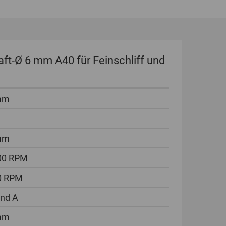
t-Ø 6 mm A40 für Feinschliff und
mm
mm
00 RPM
0 RPM
nd A
mm