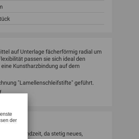
m
tück
ittel auf Unterlage fächerförmig radial um
xibilität passen sie sich ideal den
in eine Kunstharzbindung auf dem
hnung "Lamellenschleifstifte" geführt.
f.
lität.
esamte Standzeit, da stetig neues,