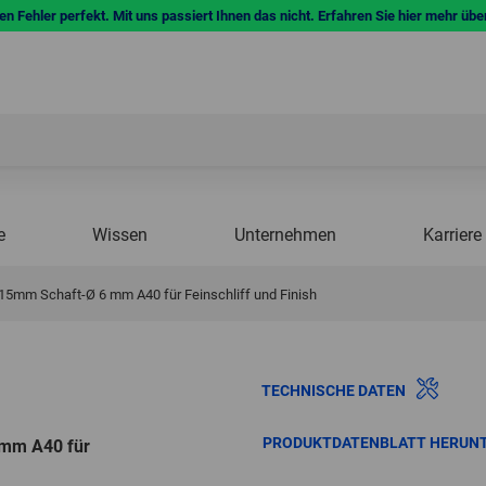
n Fehler perfekt. Mit uns passiert Ihnen das nicht. Erfahren Sie hier mehr übe
e
Wissen
Unternehmen
Karriere
15mm Schaft-Ø 6 mm A40 für Feinschliff und Finish
TECHNISCHE DATEN
PRODUKTDATENBLATT HERUN
 mm A40 für