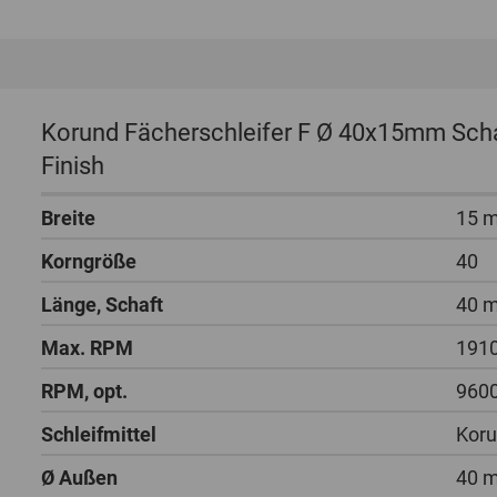
Korund Fächerschleifer F Ø 40x15mm Schaf
Finish
Breite
15 
Korngröße
40
Länge, Schaft
40 
Max. RPM
191
RPM, opt.
960
Schleifmittel
Koru
Ø Außen
40 