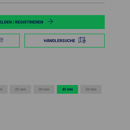
POLAND
SPAIN
LDEN / REGISTRIEREN
SWEDEN
HÄNDLERSUCHE
SWITZERLAND
TURKEY
UNITED
KINGDOM
mm
25 mm
30 mm
40 mm
50 mm
ASIA/PACIFIC
AFRICA
AUSTRALIA
SOUTH
AFRICA