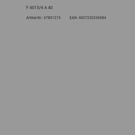
F 4015/6 A 40
Artikel-Nr.:
47801215
EAN:
4007220336984