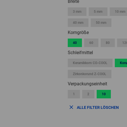
Breite
3 mm
5 mm
10 mm
40 mm
50 mm
Korngröße
40
60
80
12
Schleifmittel
Keramikkorn CO-COOL
Kor
Zirkonkorund Z-COOL
Verpackungseinheit
1
2
10
ALLE FILTER LÖSCHEN